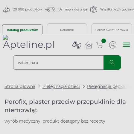
20 000 produktów
Darmowa dostawa
Wysyłka w 24 godziny
Katalog produktów
Poradnik
Serwis Świat Zdrowia
sztuk
Strona główna
Pielęgnacja dzieci
Pielęgnacja pępka u dz
Porofix, plaster przeciw przepuklinie dla
niemowląt
wyrób medyczny, produkt dostępny bez recepty