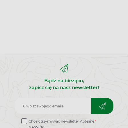
Bądź na bieżąco,
zapisz się na nasz newsletter!
Zapisz
do
Chcę otrzymywać newsletter Apteline
*
newslettera
rozwiń>