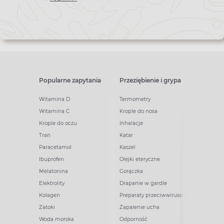
Popularne zapytania
Przeziębienie i grypa
Witamina D
Termometry
Witamina C
Krople do nosa
Krople do oczu
Inhalacje
Tran
Katar
Paracetamol
Kaszel
Ibuprofen
Olejki eteryczne
Melatonina
Gorączka
Elektrolity
Drapanie w gardle
Kolagen
Preparaty przeciwwirusowe
Zatoki
Zapalenie ucha
Woda morska
Odporność