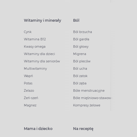
Witaminy i minerały
Ból
Cynk
Ból brzucha
Witamina B12
Ból gardła
Kwasy omega
Ból głowy
Witaminy dla dzieci
Migrena
Witaminy dla seniorów
Ból pleców
Multiwitaminy
Ból ucha
Wapń
Ból zatok
Potas
Ból zęba
Żelazo
Bóle menstruacyjne
Żeń-szeń
Bóle mięśniowo-stawowe
Magnez
Kompresy żelowe
Mama i dziecko
Na receptę