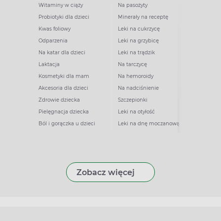
Witaminy w ciąży
Na pasożyty
Probiotyki dla dzieci
Minerały na receptę
Kwas foliowy
Leki na cukrzycę
Odparzenia
Leki na grzybicę
Na katar dla dzieci
Leki na trądzik
Laktacja
Na tarczycę
Kosmetyki dla mam
Na hemoroidy
Akcesoria dla dzieci
Na nadciśnienie
Zdrowie dziecka
Szczepionki
Pielęgnacja dziecka
Leki na otyłość
Ból i gorączka u dzieci
Leki na dnę moczanową
Zobacz więcej