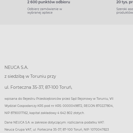
2 600 punktów odbioru
20 tys. 
Odbierz zamówienie w
Szeroki as
wybranej aptece
produktów
NEUCA S.A.
z siedzibą w Toruniu przy
ul. Forteczna 35-37, 87-100 Toruń,
wpisana do Rejestru Przedsiębiorców przez Sąd Rejonowy w Toruniu, VII
Wydział Gospodarczy KRS pod nr KRS: 0000049872, REGON 870227804,
NIP 8790017162, kapitał zakładowy 4 642 802 złotych.
Dane NEUCA S.A. w zakresie dotyczącym: rozliczania podatku VAT:
Neuca Grupa VAT, ul. Forteczna 35-37, 87-100 Toruń, NIP: 1070047823