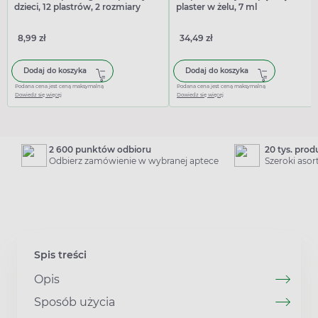
dzieci, 12 plastrów, 2 rozmiary
plaster w żelu, 7 ml
8,99 zł
34,49 zł
Dodaj do koszyka
Dodaj do koszyka
Podana cena jest ceną maksymalną
Podana cena jest ceną maksymalną
Dowiedz się więcej
Dowiedz się więcej
2 600 punktów odbioru
20 tys. pro
Odbierz zamówienie w wybranej aptece
Szeroki aso
Spis treści
Opis
Sposób użycia