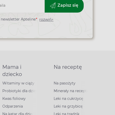
Zapisz się
newsletter Apteline
*
rozwiń>
Mama i
Na receptę
dziecko
Witaminy w ciąży
Na pasożyty
Probiotyki dla dzieci
Minerały na receptę
Kwas foliowy
Leki na cukrzycę
Odparzenia
Leki na grzybicę
Na katar dla dzieci
Leki na trądzik