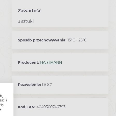
Zawartość
3 sztuki
Sposób przechowywania:
15°C - 25°C
Producent:
HARTMANN
Pozwolenie:
DOC*
h,
ści i
ej.
Kod EAN:
4049500746793
y,