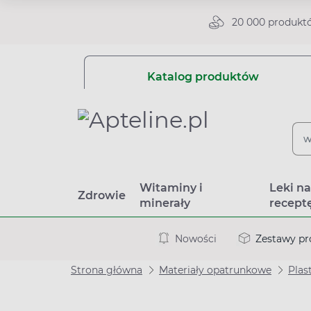
20 000 produkt
Katalog produktów
Witaminy i
Leki n
Zdrowie
minerały
recept
Nowości
Zestawy p
Strona główna
Materiały opatrunkowe
Plas