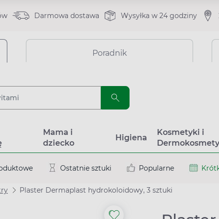
ów
Darmowa dostawa
Wysyłka w 24 godziny
Poradnik
a
Mama i
Kosmetyki i
Higiena
ę
dziecko
Dermokosmety
roduktowe
Ostatnie sztuki
Popularne
Krótk
try
Plaster Dermaplast hydrokoloidowy, 3 sztuki