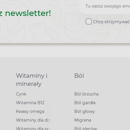
Zapisz
z newsletter!
do
Chcę otrzymywać 
newslettera
Witaminy i
Ból
minerały
Cynk
Ból brzucha
Witamina B12
Ból gardła
Kwasy omega
Ból głowy
Witaminy dla dzieci
Migrena
Witaminy dla seniorów
Ból pleców