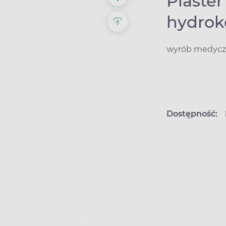
Plaste
hydroko
wyrób medyczn
Dostępność: