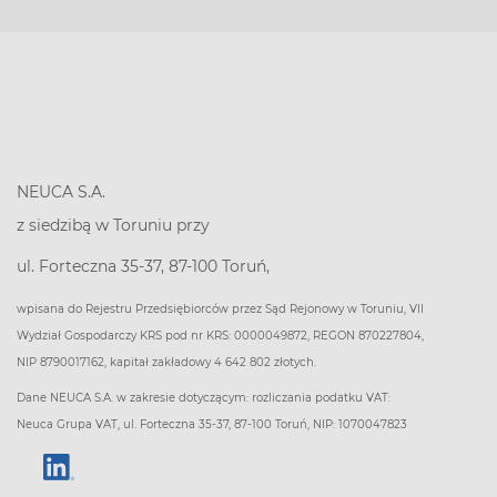
NEUCA S.A.
z siedzibą w Toruniu przy
ul. Forteczna 35-37, 87-100 Toruń,
wpisana do Rejestru Przedsiębiorców przez Sąd Rejonowy w Toruniu, VII
Wydział Gospodarczy KRS pod nr KRS: 0000049872, REGON 870227804,
NIP 8790017162, kapitał zakładowy 4 642 802 złotych.
Dane NEUCA S.A. w zakresie dotyczącym: rozliczania podatku VAT:
Neuca Grupa VAT, ul. Forteczna 35-37, 87-100 Toruń, NIP: 1070047823