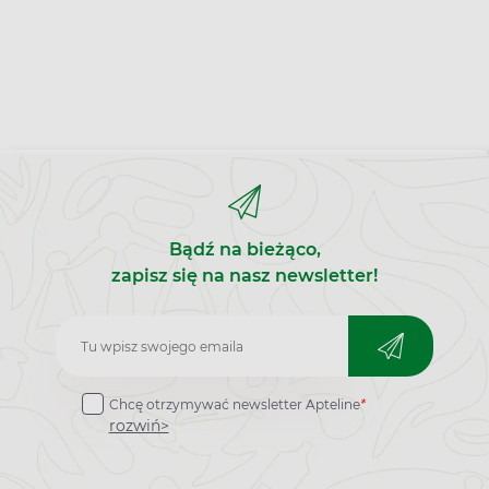
Bądź na bieżąco,
zapisz się na nasz newsletter!
Zapisz
do
Chcę otrzymywać newsletter Apteline
*
newslettera
rozwiń>