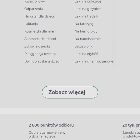
Kwas foliowy
Leki na cukrzycę
Odparzenia
Leki na grzybicę
Na katar dla dzieci
Leki na trądzik
Laktacja
Na tarczycę
Kosmetyki dla mam
Na hemoroidy
Akcesoria dla dzieci
Na nadciśnienie
Zdrowie dziecka
Szczepionki
Pielęgnacja dziecka
Leki na otyłość
Ból i gorączka u dzieci
Leki na dnę moczanową
Zobacz więcej
2 600 punktów odbioru
20 tys. 
Odbierz zamówienie w
Szeroki as
wybranej aptece
produktów