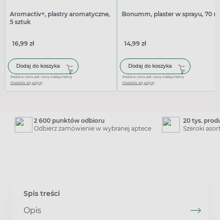
Aromactiv+, plastry aromatyczne,
Bonumm, plaster w sprayu, 70 m
5 sztuk
16,99 zł
14,99 zł
Dodaj do koszyka
Dodaj do koszyka
Podana cena jest ceną maksymalną
Podana cena jest ceną maksymalną
Dowiedz się więcej
Dowiedz się więcej
2 600 punktów odbioru
20 tys. pro
Odbierz zamówienie w wybranej aptece
Szeroki aso
Spis treści
Opis