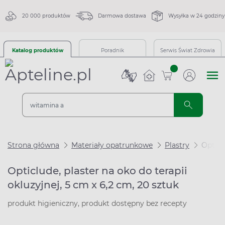
20 000 produktów
Darmowa dostawa
Wysyłka w 24 godziny
Katalog produktów
Poradnik
Serwis Świat Zdrowia
sztuk
Strona główna
Materiały opatrunkowe
Plastry
Opticl
Opticlude, plaster na oko do terapii
okluzyjnej, 5 cm x 6,2 cm, 20 sztuk
produkt higieniczny, produkt dostępny bez recepty