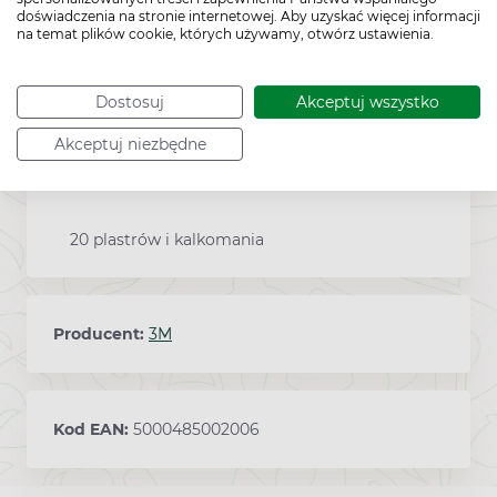
3M Opticlude.
doświadczenia na stronie internetowej. Aby uzyskać więcej informacji
Produkt użyty ponownie nie posiada
na temat plików cookie, których używamy, otwórz ustawienia.
deklarowanych właściwości i nie osiąga
zamierzonego działania.
Dostosuj
Akceptuj wszystko
Akceptuj niezbędne
Zawartość
20 plastrów i kalkomania
Producent:
3M
Kod EAN:
5000485002006