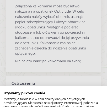
Załączona kalkomania może być łatwo
nałożona na opatrunek Opticlude. W celu
nałożenia należy wybrać obrazek, usunąć
papier zabezpieczający i ułożyć obrazek na
środku opatrunku. Następnie pocierać
długopisem lub ołówkiem po powierzchni
kalkomanii, co doprowadzi do jej przywarcia
do opatrunku. Kalkomania ma na celu
zachęcenie dziecka do noszenia opatrunku
optycznego.
Nie należy naklejać kalkomanii na skórę.
Ostrzeżenia
Używamy plików cookie
Przestrzegaj zaleceń medycznych związanych
Możemy je zamieścić w celu analizy danych dotyczących
z użytkowaniem opatrunku ortoptycznego
odwiedzających, ulepszenia naszej strony internetowej, pokazania
spersonalizowanych treści i zapewnienia Państwu wspaniałego