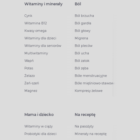
Witaminy i minerały
Ból
Cynk
Ból brzucha
Witamina B12
Ból gardła
Kwasy omega
Ból głowy
Witaminy dla dzieci
Migrena
Witaminy dla seniorów
Ból pleców
Multiwitaminy
Ból ucha
Wapń
Ból zatok
Potas
Ból zęba
Żelazo
Bóle menstruacyjne
Żeń-szeń
Bóle mięśniowo-stawowe
Magnez
Kompresy żelowe
Mama i dziecko
Na receptę
Witaminy w ciąży
Na pasożyty
Probiotyki dla dzieci
Minerały na receptę