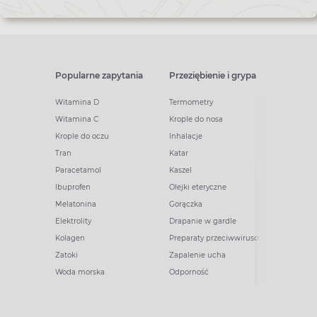
Popularne zapytania
Przeziębienie i grypa
Witamina D
Termometry
Witamina C
Krople do nosa
Krople do oczu
Inhalacje
Tran
Katar
Paracetamol
Kaszel
Ibuprofen
Olejki eteryczne
Melatonina
Gorączka
Elektrolity
Drapanie w gardle
Kolagen
Preparaty przeciwwirusowe
Zatoki
Zapalenie ucha
Woda morska
Odporność