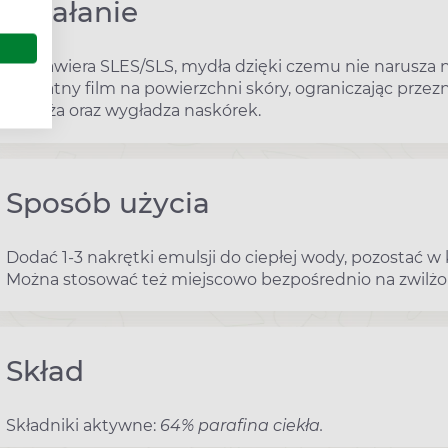
Działanie
Nie zawiera SLES/SLS, mydła dzięki czemu nie narusza 
delikatny film na powierzchni skóry, ograniczając prze
nawilża oraz wygładza naskórek.
Sposób użycia
Dodać 1-3 nakrętki emulsji do ciepłej wody, pozostać w 
Można stosować też miejscowo bezpośrednio na zwilżon
Skład
Składniki aktywne:
64% parafina ciekła.