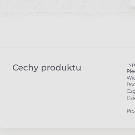
Typ
Cechy produktu
Płe
Wie
Rod
Czę
Dzi
Pro