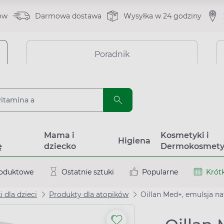
ów
Darmowa dostawa
Wysyłka w 24 godziny
Poradnik
a
Mama i
Kosmetyki i
Higiena
ę
dziecko
Dermokosmety
roduktowe
Ostatnie sztuki
Popularne
Krótk
 dla dzieci
Produkty dla atopików
Oillan Med+, emulsja na