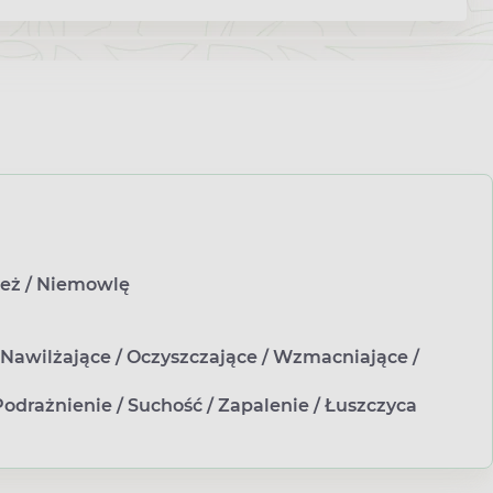
ież
/
Niemowlę
Nawilżające
/
Oczyszczające
/
Wzmacniające
/
Podrażnienie
/
Suchość
/
Zapalenie
/
Łuszczyca