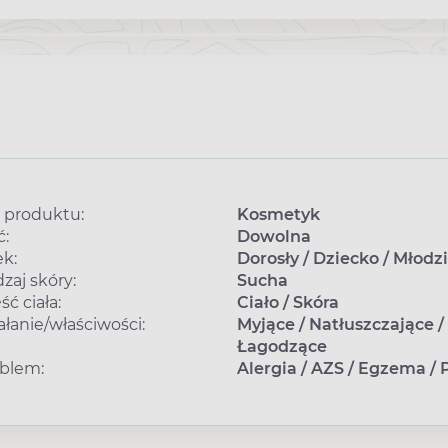
 produktu:
Kosmetyk
ć:
Dowolna
k:
Dorosły
/
Dziecko
/
Młodz
zaj skóry:
Sucha
ść ciała:
Ciało
/
Skóra
ałanie/właściwości:
Myjące
/
Natłuszczające
/
Łagodzące
blem:
Alergia
/
AZS
/
Egzema
/