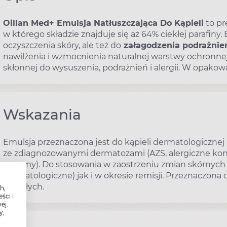
Oillan Med+ Emulsja Natłuszczająca Do Kąpieli
to pr
w którego składzie znajduje się aż 64% ciekłej parafiny. 
oczyszczenia skóry, ale też do
załagodzenia podrażnie
nawilżenia i wzmocnienia naturalnej warstwy ochronnej. 
skłonnej do wysuszenia, podrażnień i alergii. W opakow
Wskazania
Emulsja przeznaczona jest do kąpieli dermatologicznej 
ze zdiagnozowanymi dermatozami (AZS, alergiczne kontak
egzemy). Do stosowania w zaostrzeniu zmian skórnych 
dermatologiczne) jak i w okresie remisji. Przeznaczona dl
dorosłych.
h,
ści i
ej.
y,