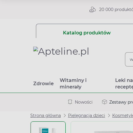
20 000 produkt
Katalog produktów
Witaminy i
Leki n
Zdrowie
minerały
recept
Nowości
Zestawy p
Strona główna
Pielęgnacja dzieci
Kosmetyki