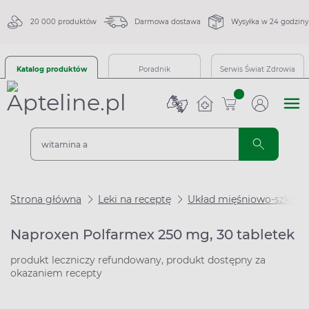
20 000 produktów
Darmowa dostawa
Wysyłka w 24 godziny
Katalog produktów
Poradnik
Serwis Świat Zdrowia
sztuk
Strona główna
Leki na receptę
Układ mięśniowo-szkiel
Naproxen Polfarmex 250 mg, 30 tabletek
produkt leczniczy refundowany, produkt dostępny za
okazaniem recepty