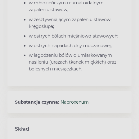
w młodzieńczym reumatoidalnym
zapaleniu stawów;
w zesztywniającym zapaleniu stawów
kręgosłupa;
w ostrych bólach mięśniowo-stawowych;
w ostrych napadach dny moczanowej;
w łagodzeniu bólów o umiarkowanym
nasileniu (urazach tkanek miękkich) oraz
bolesnych miesiączkach.
Substancja czynna:
Naproxenum
Skład