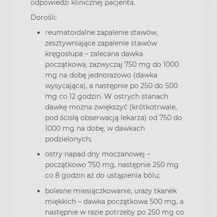
odpowiedzi klinicznej pacjenta.
Dorośli:
reumatoidalne zapalenie stawów,
zesztywniające zapalenie stawów
kręgosłupa – zalecana dawka
początkowa, zazwyczaj 750 mg do 1000
mg na dobę jednorazowo (dawka
wysycająca), a następnie po 250 do 500
mg co 12 godzin. W ostrych stanach
dawkę można zwiększyć (krótkotrwale,
pod ścisłą obserwacją lekarza) od 750 do
1000 mg na dobę, w dawkach
podzielonych;
ostry napad dny moczanowej –
początkowo 750 mg, następnie 250 mg
co 8 godzin aż do ustąpienia bólu;
bolesne miesiączkowanie, urazy tkanek
miękkich – dawka początkowa 500 mg, a
następnie w razie potrzeby po 250 mg co