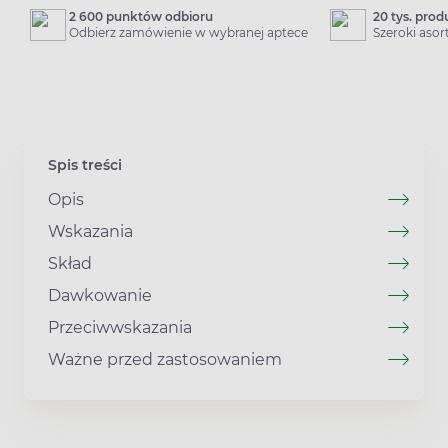
2 600 punktów odbioru
20 tys. pro
Odbierz zamówienie w wybranej aptece
Szeroki aso
Spis treści
Opis
Wskazania
Skład
Dawkowanie
Przeciwwskazania
Ważne przed zastosowaniem