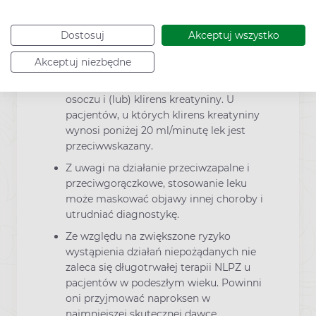
Naproksen należy ostrożnie podawać
Dostosuj
Akceptuj wszystko
pacjentom z zaburzoną czynnością nerek.
U pacjentów tych należy okresowo
Akceptuj niezbędne
wykonywać badania czynnościowe nerek:
kontrolować stężenie kreatyniny w
osoczu i (lub) klirens kreatyniny. U
pacjentów, u których klirens kreatyniny
wynosi poniżej 20 ml/minutę lek jest
przeciwwskazany.
Z uwagi na działanie przeciwzapalne i
przeciwgorączkowe, stosowanie leku
może maskować objawy innej choroby i
utrudniać diagnostykę.
Ze względu na zwiększone ryzyko
wystąpienia działań niepożądanych nie
zaleca się długotrwałej terapii NLPZ u
pacjentów w podeszłym wieku. Powinni
oni przyjmować naproksen w
najmniejszej skutecznej dawce.