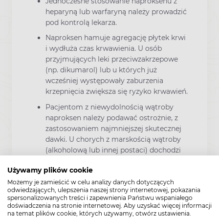
Jednoczesne stosowanie naproksenu z
heparyną lub warfaryną należy prowadzić
pod kontrolą lekarza.
Naproksen hamuje agregację płytek krwi
i wydłuża czas krwawienia. U osób
przyjmujących leki przeciwzakrzepowe
(np. dikumarol) lub u których już
wcześniej występowały zaburzenia
krzepnięcia zwiększa się ryzyko krwawień.
Pacjentom z niewydolnością wątroby
naproksen należy podawać ostrożnie, z
zastosowaniem najmniejszej skutecznej
dawki. U chorych z marskością wątroby
(alkoholową lub innej postaci) dochodzi
do zmniejszenia stężenia naproksenu w
Używamy plików cookie
osoczu, z jednoczesnym zwiększeniem
ilości niezwiązanego naproksenu.
Możemy je zamieścić w celu analizy danych dotyczących
odwiedzających, ulepszenia naszej strony internetowej, pokazania
U chorych na astmę oskrzelową lub inne
spersonalizowanych treści i zapewnienia Państwu wspaniałego
doświadczenia na stronie internetowej. Aby uzyskać więcej informacji
choroby alergiczne naproksen zwiększa
na temat plików cookie, których używamy, otwórz ustawienia.
ryzyko skurczu oskrzeli.