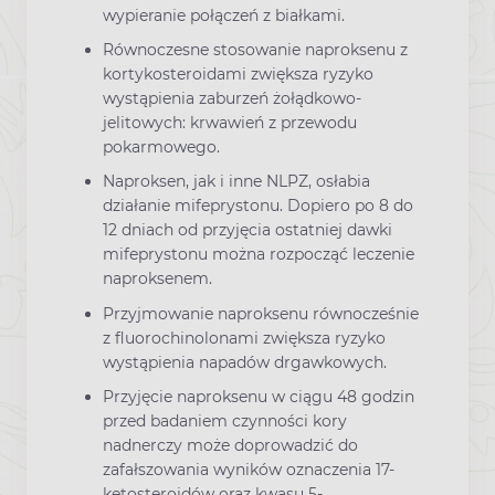
wypieranie połączeń z białkami.
Równoczesne stosowanie naproksenu z
kortykosteroidami zwiększa ryzyko
wystąpienia zaburzeń żołądkowo-
jelitowych: krwawień z przewodu
pokarmowego.
Naproksen, jak i inne NLPZ, osłabia
działanie mifeprystonu. Dopiero po 8 do
12 dniach od przyjęcia ostatniej dawki
mifeprystonu można rozpocząć leczenie
naproksenem.
Przyjmowanie naproksenu równocześnie
z fluorochinolonami zwiększa ryzyko
wystąpienia napadów drgawkowych.
Przyjęcie naproksenu w ciągu 48 godzin
przed badaniem czynności kory
nadnerczy może doprowadzić do
zafałszowania wyników oznaczenia 17-
ketosteroidów oraz kwasu 5-