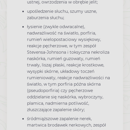
ustnej, owrzodzenia w obrębie jelit;
upośledzenie słuchu, szumy uszne,
zaburzenia słuchu;
łysienie (zwykle odwracalne),
nadwrażliwość na światło, porfiria,
rumień wielopostaciowy wysiękowy,
reakcje pęcherzowe, w tym zespół
Stevensa-Johnsona i toksyczna nekroliza
naskórka, rumień guzowaty, rumień
trwały, liszaj płaski, reakcje krostkowe,
wysypki skórne, układowy toczeń
rumieniowaty, reakcje nadwrażliwości na
światło, w tym porfiria późna skórna
(pseudoporfiria) czy pęcherzowe
oddzielanie się naskórka, wybroczyny,
plamica, nadmierna potliwość,
złuszczające zapalenie skóry;
śródmiąższowe zapalenie nerek,
martwica brodawek nerkowych, zespół