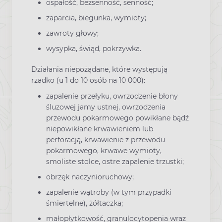
ospałość, bezsenność, senność;
zaparcia, biegunka, wymioty;
zawroty głowy;
wysypka, świąd, pokrzywka.
Działania niepożądane, które występują
rzadko (u 1 do 10 osób na 10 000):
zapalenie przełyku, owrzodzenie błony
śluzowej jamy ustnej, owrzodzenia
przewodu pokarmowego powikłane bądź
niepowikłane krwawieniem lub
perforacją, krwawienie z przewodu
pokarmowego, krwawe wymioty,
smoliste stolce, ostre zapalenie trzustki;
obrzęk naczynioruchowy;
zapalenie wątroby (w tym przypadki
śmiertelne), żółtaczka;
małopłytkowość, granulocytopenia wraz