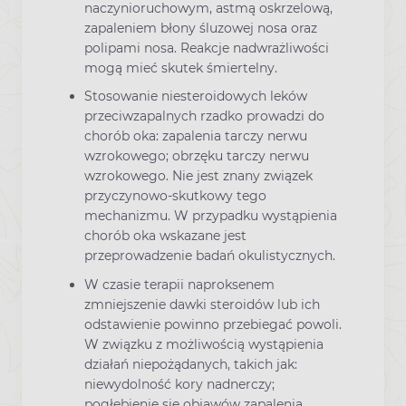
naczynioruchowym, astmą oskrzelową,
zapaleniem błony śluzowej nosa oraz
polipami nosa. Reakcje nadwrażliwości
mogą mieć skutek śmiertelny.
Stosowanie niesteroidowych leków
przeciwzapalnych rzadko prowadzi do
chorób oka: zapalenia tarczy nerwu
wzrokowego; obrzęku tarczy nerwu
wzrokowego. Nie jest znany związek
przyczynowo-skutkowy tego
mechanizmu. W przypadku wystąpienia
chorób oka wskazane jest
przeprowadzenie badań okulistycznych.
W czasie terapii naproksenem
zmniejszenie dawki steroidów lub ich
odstawienie powinno przebiegać powoli.
W związku z możliwością wystąpienia
działań niepożądanych, takich jak:
niewydolność kory nadnerczy;
pogłębienie się objawów zapalenia