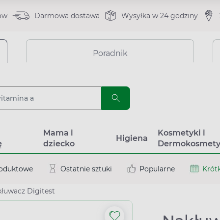
ów
Darmowa dostawa
Wysyłka w 24 godziny
Poradnik
a
Mama i
Kosmetyki i
Higiena
ę
dziecko
Dermokosmety
roduktowe
Ostatnie sztuki
Popularne
Krótk
łuwacz Digitest