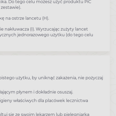
ika. Do tego celu możesz użyć produktu PiC
 zestawie).
 na ostrze lancetu (H).
 nakłuwacza (I). Wyrzucając zużyty lancet
dycznych jednorazowego użytku (do tego celu
stego użytku, by uniknąć zakażenia, nie pożyczaj
łającym płynem i dokładnie osuszaj.
igieny właściwych dla placówek lecznictwa
tuj się ze swoim lekarzem lub pielęgniarką