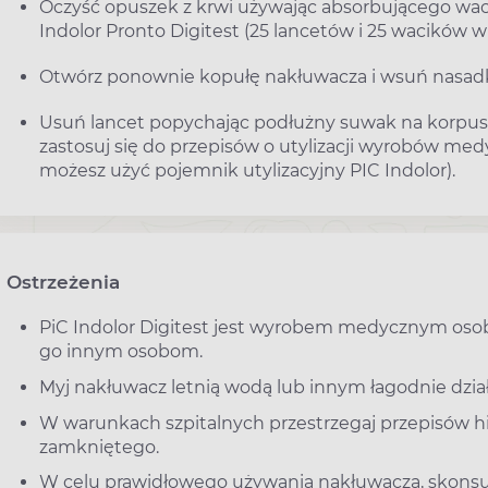
Oczyść opuszek z krwi używając absorbującego wac
Indolor Pronto Digitest (25 lancetów i 25 wacików w
Otwórz ponownie kopułę nakłuwacza i wsuń nasadkę
Usuń lancet popychając podłużny suwak na korpusie
zastosuj się do przepisów o utylizacji wyrobów me
możesz użyć pojemnik utylizacyjny PIC Indolor).
Ostrzeżenia
PiC Indolor Digitest jest wyrobem medycznym osobi
go innym osobom.
Myj nakłuwacz letnią wodą lub innym łagodnie dzia
W warunkach szpitalnych przestrzegaj przepisów h
zamkniętego.
W celu prawidłowego używania nakłuwacza, skonsul