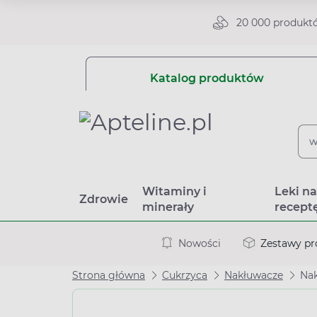
20 000 produkt
Katalog produktów
Witaminy i
Leki n
Zdrowie
minerały
recept
Nowości
Zestawy p
Strona główna
Cukrzyca
Nakłuwacze
Nak