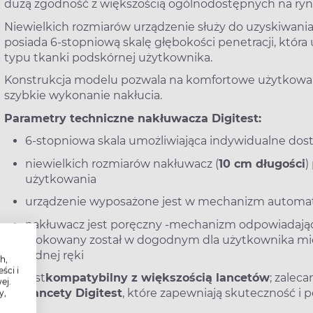
dużą zgodność z większością ogólnodostępnych na ryn
Niewielkich rozmiarów urządzenie służy do uzyskiwania
posiada 6-stopniową skalę głębokości penetracji, któr
typu tkanki podskórnej użytkownika.
Konstrukcja modelu pozwala na komfortowe użytkowanie
szybkie wykonanie nakłucia.
Parametry techniczne nakłuwacza Digitest:
6-stopniowa skala umożliwiająca indywidualne dost
niewielkich rozmiarów nakłuwacz (
10 cm długości
)
użytkowania
urządzenie wyposażone jest w mechanizm automaty
nakłuwacz jest poręczny -mechanizm odpowiadający
ulokowany został w dogodnym dla użytkownika mie
jednej ręki
h,
ści i
jest
kompatybilny z większością lancetów
; zalec
ej.
Lancety Digitest
, które zapewniają skuteczność i
y,