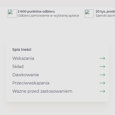
2 600 punktów odbioru
20 tys. pro
Odbierz zamówienie w wybranej aptece
Szeroki aso
Spis treści
Wskazania
Skład
Dawkowanie
Przeciwwskazania
Ważne przed zastosowaniem