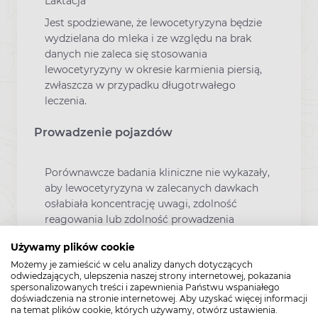
Laktacja
Jest spodziewane, że lewocetyryzyna będzie
wydzielana do mleka i ze względu na brak
danych nie zaleca się stosowania
lewocetyryzyny w okresie karmienia piersią,
zwłaszcza w przypadku długotrwałego
leczenia.
Prowadzenie pojazdów
Porównawcze badania kliniczne nie wykazały,
aby lewocetyryzyna w zalecanych dawkach
osłabiała koncentrację uwagi, zdolność
reagowania lub zdolność prowadzenia
pojazdów. Niemniej jednak u niektórych
Używamy plików cookie
pacjentów może wystąpić senność,
Możemy je zamieścić w celu analizy danych dotyczących
zmęczenie i osłabienie podczas leczenia
odwiedzających, ulepszenia naszej strony internetowej, pokazania
produktem Levocetirizine dihydrochloride
spersonalizowanych treści i zapewnienia Państwu wspaniałego
Fair-Med. Dlatego też pacjenci, którzy
doświadczenia na stronie internetowej. Aby uzyskać więcej informacji
na temat plików cookie, których używamy, otwórz ustawienia.
zamierzają prowadzić pojazdy, wykonują