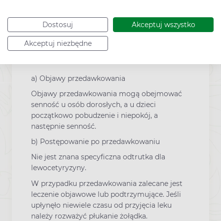
potencjalnie niebezpieczne czynności lub
obsługują maszyny, powinni wziąć pod
Dostosuj
Akceptuj wszystko
uwagę swoją reakcję na produkt leczniczy.
Akceptuj niezbędne
Dodatkowe informacje
a) Objawy przedawkowania
Objawy przedawkowania mogą obejmować
senność u osób dorosłych, a u dzieci
początkowo pobudzenie i niepokój, a
następnie senność.
b) Postępowanie po przedawkowaniu
Nie jest znana specyficzna odtrutka dla
lewocetyryzyny.
W przypadku przedawkowania zalecane jest
leczenie objawowe lub podtrzymujące. Jeśli
upłynęło niewiele czasu od przyjęcia leku
należy rozważyć płukanie żołądka.