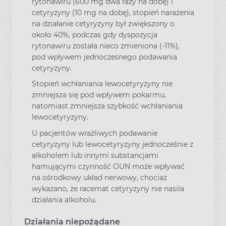
rytonawiru (600 mg dwa razy na dobę) i
cetyryzyny (10 mg na dobę), stopień narażenia
na działanie cetyryzyny był zwiększony o
około 40%, podczas gdy dyspozycja
rytonawiru została nieco zmieniona (-11%),
pod wpływem jednoczesnego podawania
cetyryzyny.
Stopień wchłaniania lewocetyryzyny nie
zmniejsza się pod wpływem pokarmu,
natomiast zmniejsza szybkość wchłaniania
lewocetyryzyny.
U pacjentów wrażliwych podawanie
cetyryzyny lub lewocetyryzyny jednocześnie z
alkoholem lub innymi substancjami
hamującymi czynność OUN może wpływać
na ośrodkowy układ nerwowy, chociaż
wykazano, że racemat cetyryzyny nie nasila
działania alkoholu.
Działania niepożądane