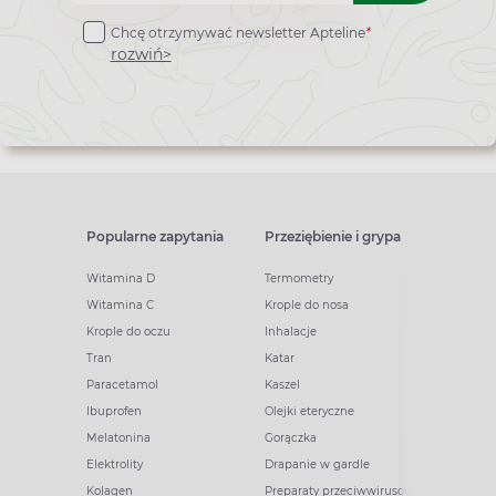
do
Chcę otrzymywać newsletter Apteline
*
newslettera
rozwiń>
Popularne zapytania
Przeziębienie i grypa
Witamina D
Termometry
Witamina C
Krople do nosa
Krople do oczu
Inhalacje
Tran
Katar
Paracetamol
Kaszel
Ibuprofen
Olejki eteryczne
Melatonina
Gorączka
Elektrolity
Drapanie w gardle
Kolagen
Preparaty przeciwwirusowe