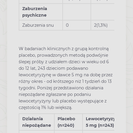
Zaburzenia
psychiczne
Zaburzenia snu
0
2(1,3%)
W badaniach klinicznych z grupą kontrolną
placebo, prowadzonych metodą podwójnie
ślepej próby z udziałem dzieci w wieku od 6
do 12 lat, 243 dzieciom podawano
lewocetyryzynę w dawce 5 mg na dobę przez
różny okres - od krótszego niż 1 tydzień do 13
tygodni. Poniżej przedstawiono działania
niepożądane zgłaszane po podaniu
lewocetyryzyny lub placebo występujące z
częstością 1% lub większą.
Działania
Placebo
Lewocetyryzyna
niepożądane
(n=240)
5 mg (n=243)