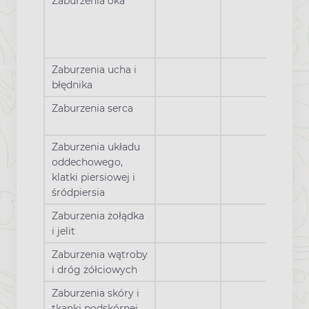
Zaburzenia oka
Zaburzenia ucha i
błędnika
Zaburzenia serca
Zaburzenia układu
oddechowego,
klatki piersiowej i
śródpiersia
Zaburzenia żołądka
i jelit
Zaburzenia wątroby
i dróg żółciowych
Zaburzenia skóry i
tkanki podskórnej