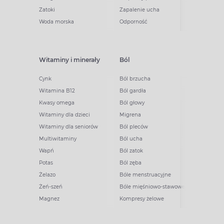
Zatoki
Zapalenie ucha
Woda morska
Odporność
Witaminy i minerały
Ból
Cynk
Ból brzucha
Witamina B12
Ból gardła
Kwasy omega
Ból głowy
Witaminy dla dzieci
Migrena
Witaminy dla seniorów
Ból pleców
Multiwitaminy
Ból ucha
Wapń
Ból zatok
Potas
Ból zęba
Żelazo
Bóle menstruacyjne
Żeń-szeń
Bóle mięśniowo-stawowe
Magnez
Kompresy żelowe