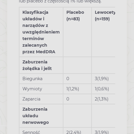
lub placebo z częstością 1% lub większą.
Klasyfikacja
Placebo
Lewocetyryzyna
układów i
(n=83)
(n=159)
narządów z
uwzględnieniem
terminów
zalecanych
przez MedDRA
Zaburzenia
żołądka i jelit
Biegunka
0
3(1,9%)
Wymioty
1(1,2%)
1(0,6%)
Zaparcia
0
2(1,3%)
Zaburzenia
układu
nerwowego
Senność
2(2,4%)
3(1,9%)