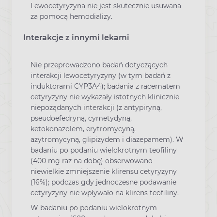
Lewocetyryzyna nie jest skutecznie usuwana
za pomocą hemodializy.
Interakcje z innymi lekami
Nie przeprowadzono badań dotyczących
interakcji lewocetyryzyny (w tym badań z
induktorami CYP3A4); badania z racematem
cetyryzyny nie wykazały istotnych klinicznie
niepożądanych interakcji (z antypiryną,
pseudoefedryną, cymetydyną,
ketokonazolem, erytromycyną,
azytromycyną, glipizydem i diazepamem). W
badaniu po podaniu wielokrotnym teofiliny
(400 mg raz na dobę) obserwowano
niewielkie zmniejszenie klirensu cetyryzyny
(16%); podczas gdy jednoczesne podawanie
cetyryzyny nie wpływało na klirens teofiliny.
W badaniu po podaniu wielokrotnym