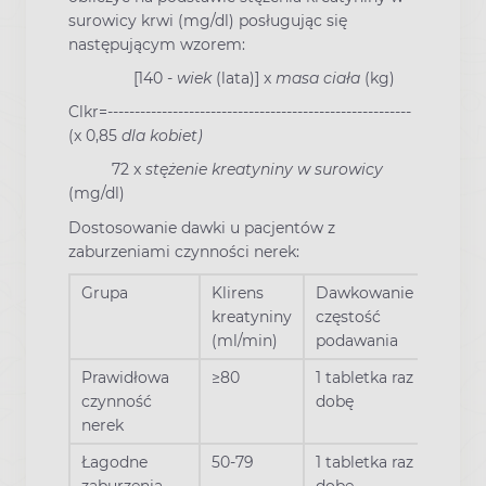
surowicy krwi (mg/dl) posługując się
następującym wzorem:
[140 -
wiek
(lata)] x
masa ciała
(kg)
Clkr=--------------------------------------------------------
(x 0,85
dla kobiet)
72 x
stężenie kreatyniny w surowicy
(mg/dl)
Dostosowanie dawki u pacjentów z
zaburzeniami czynności nerek:
Grupa
Klirens
Dawkowanie i
kreatyniny
częstość
(ml/min)
podawania
Prawidłowa
≥80
1 tabletka raz na
czynność
dobę
nerek
Łagodne
50-79
1 tabletka raz na
zaburzenia
dobę