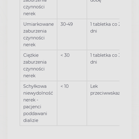
czynności
nerek
Umiarkowane
30-49
1 tabletka co 2
zaburzenia
dni
czynności
nerek
Ciężkie
< 30
1 tabletka co 3
zaburzenia
dni
czynności
nerek
Schyłkowa
< 10
Lek
niewydolność
przeciwwskazany
nerek -
pacjenci
poddawani
dializie