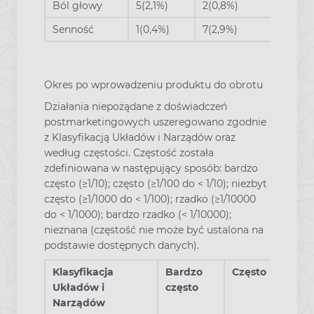
Ból głowy
5(2,1%)
2(0,8%)
Senność
1(0,4%)
7(2,9%)
Okres po wprowadzeniu produktu do obrotu
Działania niepożądane z doświadczeń
postmarketingowych uszeregowano zgodnie
z Klasyfikacją Układów i Narządów oraz
według częstości. Częstość została
zdefiniowana w następujący sposób: bardzo
często (≥1/10); często (≥1/100 do < 1/10); niezbyt
często (≥1/1000 do < 1/100); rzadko (≥1/10000
do < 1/1000); bardzo rzadko (< 1/10000);
nieznana (częstość nie może być ustalona na
podstawie dostępnych danych).
Klasyfikacja
Bardzo
Często
Ni
Układów i
często
cz
Narządów