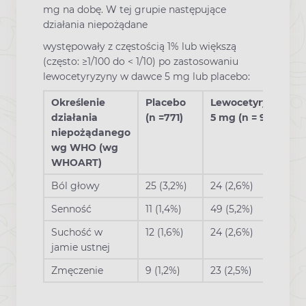
mg na dobę. W tej grupie następujące
działania niepożądane
występowały z częstością 1% lub większą
(często: ≥1/100 do < 1/10) po zastosowaniu
lewocetyryzyny w dawce 5 mg lub placebo:
Określenie
Placebo
Lewocetyryzyna
działania
(n =771)
5 mg (n = 935)
niepożądanego
wg WHO (wg
WHOART)
Ból głowy
25 (3,2%)
24 (2,6%)
Senność
11 (1,4%)
49 (5,2%)
Suchość w
12 (1,6%)
24 (2,6%)
jamie ustnej
Zmęczenie
9 (1,2%)
23 (2,5%)