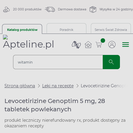
20 000 produktów
Darmowa dostawa
Wysyłka w 24 godziny
Katalog produktów
Poradnik
Serwis Świat Zdrowia
sztuk
Strona główna
Leki na receptę
Levocetirizine Genoptim
Levocetirizine Genoptim 5 mg, 28
tabletek powlekanych
produkt leczniczy nierefundowany rx, produkt dostępny za
okazaniem recepty