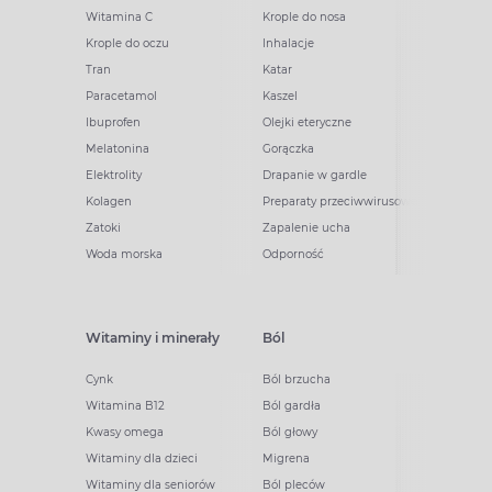
Witamina C
Krople do nosa
Krople do oczu
Inhalacje
Tran
Katar
Paracetamol
Kaszel
Ibuprofen
Olejki eteryczne
Melatonina
Gorączka
Elektrolity
Drapanie w gardle
Kolagen
Preparaty przeciwwirusowe
Zatoki
Zapalenie ucha
Woda morska
Odporność
Witaminy i minerały
Ból
Cynk
Ból brzucha
Witamina B12
Ból gardła
Kwasy omega
Ból głowy
Witaminy dla dzieci
Migrena
Witaminy dla seniorów
Ból pleców