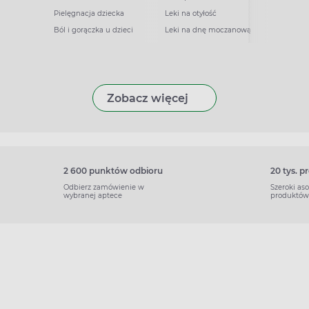
Pielęgnacja dziecka
Leki na otyłość
Ból i gorączka u dzieci
Leki na dnę moczanową
Zobacz więcej
2 600 punktów odbioru
20 tys. 
Odbierz zamówienie w
Szeroki as
wybranej aptece
produktów