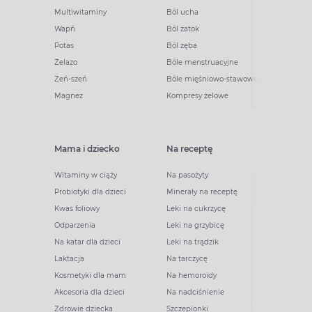
Multiwitaminy
Ból ucha
Wapń
Ból zatok
Potas
Ból zęba
Żelazo
Bóle menstruacyjne
Żeń-szeń
Bóle mięśniowo-stawowe
Magnez
Kompresy żelowe
Mama i dziecko
Na receptę
Witaminy w ciąży
Na pasożyty
Probiotyki dla dzieci
Minerały na receptę
Kwas foliowy
Leki na cukrzycę
Odparzenia
Leki na grzybicę
Na katar dla dzieci
Leki na trądzik
Laktacja
Na tarczycę
Kosmetyki dla mam
Na hemoroidy
Akcesoria dla dzieci
Na nadciśnienie
Zdrowie dziecka
Szczepionki