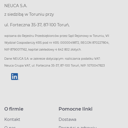
NEUCA S.A.
z siedzibą w Toruniu przy
ul. Forteczna 35-37, 87-100 Toruń,
wpisana do Rejestru Przedsiębiorców przez Sąd Rejonowy w Toruniu, VII
Wydział Gospodarczy KRS pod nr KRS: 0000049872, REGON 870227804,
NIP 8790017162, kapitał zakładowy 4 642 802 złotych.
Dane NEUCA S.A. w zakresie dotyczącym: rozliczania podatku VAT:
Neuca Grupa VAT, ul. Forteczna 35-37, 87-100 Toruń, NIP: 1070047823
O firmie
Pomocne linki
Kontakt
Dostawa