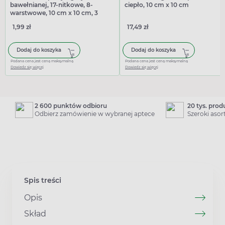
bawełnianej, 17-nitkowe, 8-
ciepło, 10 cm x 10 cm
warstwowe, 10 cm x 10 cm, 3
sztuki
1,99 zł
17,49 zł
Dodaj do koszyka
Dodaj do koszyka
Podana cena jest ceną maksymalną
Podana cena jest ceną maksymalną
Dowiedz się więcej
Dowiedz się więcej
2 600 punktów odbioru
20 tys. pro
Odbierz zamówienie w wybranej aptece
Szeroki aso
Spis treści
Opis
Skład