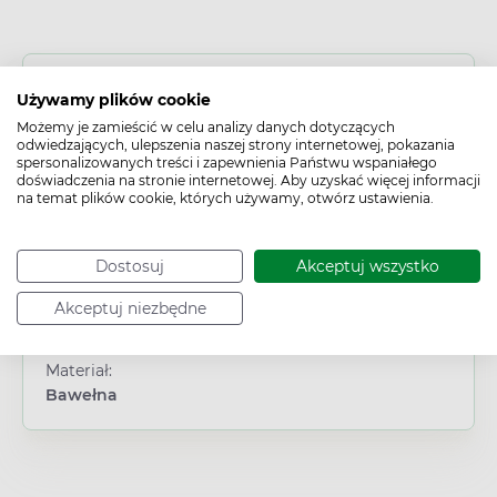
Cechy produktu
Używamy plików cookie
Typ produktu:
Możemy je zamieścić w celu analizy danych dotyczących
odwiedzających, ulepszenia naszej strony internetowej, pokazania
Wyrób medyczny
spersonalizowanych treści i zapewnienia Państwu wspaniałego
Wiek:
doświadczenia na stronie internetowej. Aby uzyskać więcej informacji
na temat plików cookie, których używamy, otwórz ustawienia.
Dorosły
/
Dziecko
/
Młodzież
Płeć:
Dowolna
Dostosuj
Akceptuj wszystko
Działanie/właściwości:
Ochronne
/
Wspierające
Akceptuj niezbędne
Problem:
Rana skóry
Materiał:
Bawełna