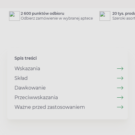
2 600 punktów odbioru
20 tys. pro
Odbierz zamówienie w wybranej aptece
Szeroki aso
Spis treści
Wskazania
Skład
Dawkowanie
Przeciwwskazania
Ważne przed zastosowaniem