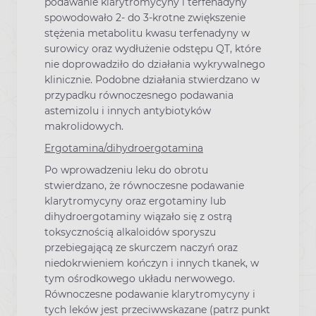
podawanie klarytromycyny i terfenadyny
spowodowało 2- do 3-krotne zwiększenie
stężenia metabolitu kwasu terfenadyny w
surowicy oraz wydłużenie odstępu QT, które
nie doprowadziło do działania wykrywalnego
klinicznie. Podobne działania stwierdzano w
przypadku równoczesnego podawania
astemizolu i innych antybiotyków
makrolidowych.
Ergotamina/dihydroergotamina
Po wprowadzeniu leku do obrotu
stwierdzano, że równoczesne podawanie
klarytromycyny oraz ergotaminy lub
dihydroergotaminy wiązało się z ostrą
toksycznością alkaloidów sporyszu
przebiegającą ze skurczem naczyń oraz
niedokrwieniem kończyn i innych tkanek, w
tym ośrodkowego układu nerwowego.
Równoczesne podawanie klarytromycyny i
tych leków jest przeciwwskazane (patrz punkt