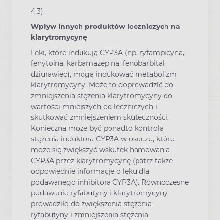
4.3).
Wpływ innych produktów leczniczych na
klarytromycynę
Leki, które indukują CYP3A (np. ryfampicyna,
fenytoina, karbamazepina, fenobarbital,
dziurawiec), mogą indukować metabolizm
klarytromycyny. Może to doprowadzić do
zmniejszenia stężenia klarytromycyny do
wartości mniejszych od leczniczych i
skutkować zmniejszeniem skuteczności.
Konieczna może być ponadto kontrola
stężenia induktora CYP3A w osoczu, które
może się zwiększyć wskutek hamowania
CYP3A przez klarytromycynę (patrz także
odpowiednie informacje o leku dla
podawanego inhibitora CYP3A). Równoczesne
podawanie ryfabutyny i klarytromycyny
prowadziło do zwiększenia stężenia
ryfabutyny i zmniejszenia stężenia