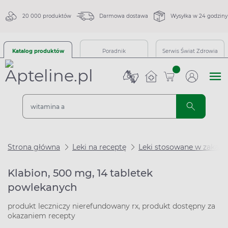
20 000 produktów
Darmowa dostawa
Wysyłka w 24 godziny
Katalog produktów
Poradnik
Serwis Świat Zdrowia
sztuk
Strona główna
Leki na receptę
Leki stosowane w zakaże
Klabion, 500 mg, 14 tabletek
powlekanych
produkt leczniczy nierefundowany rx, produkt dostępny za
okazaniem recepty