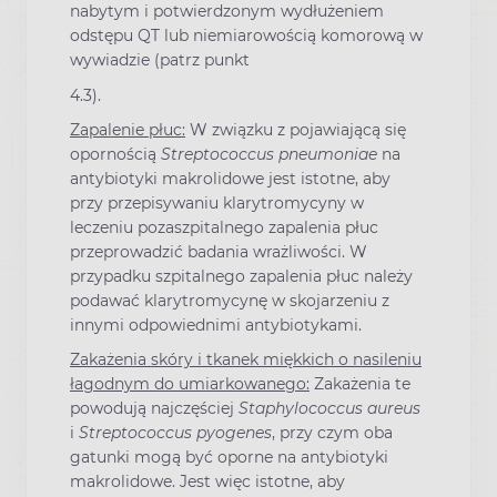
nabytym i potwierdzonym wydłużeniem
odstępu QT lub niemiarowością komorową w
wywiadzie (patrz punkt
4.3).
Zapalenie płuc:
W związku z pojawiającą się
opornością
Streptococcus pneumoniae
na
antybiotyki makrolidowe jest istotne, aby
przy przepisywaniu klarytromycyny w
leczeniu pozaszpitalnego zapalenia płuc
przeprowadzić badania wrażliwości. W
przypadku szpitalnego zapalenia płuc należy
podawać klarytromycynę w skojarzeniu z
innymi odpowiednimi antybiotykami.
Zakażenia skóry i tkanek miękkich o nasileniu
łagodnym do umiarkowanego:
Zakażenia te
powodują najczęściej
Staphylococcus aureus
i
Streptococcus pyogenes
, przy czym oba
gatunki mogą być oporne na antybiotyki
makrolidowe. Jest więc istotne, aby