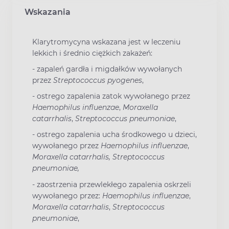
Wskazania
Klarytromycyna wskazana jest w leczeniu
lekkich i średnio ciężkich zakażeń:
-
zapaleń gardła i migdałków wywołanych
przez
Streptococcus pyogenes
,
-
ostrego zapalenia zatok wywołanego przez
Haemophilus influenzae
,
Moraxella
catarrhalis
,
Streptococcus pneumoniae
,
-
ostrego zapalenia ucha środkowego u dzieci,
wywołanego przez
Haemophilus influenzae
,
Moraxella catarrhalis,
Streptococcus
pneumoniae,
-
zaostrzenia przewlekłego zapalenia oskrzeli
wywołanego przez:
Haemophilus influenzae
,
Moraxella catarrhalis
,
Streptococcus
pneumoniae
,