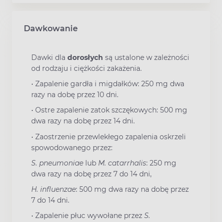
Dawkowanie
Dawki dla
dorosłych
są ustalone w zależności
od rodzaju i ciężkości zakażenia.
•
Zapalenie gardła i migdałków: 250 mg dwa
razy na dobę przez 10 dni.
•
Ostre zapalenie zatok szczękowych: 500 mg
dwa razy na dobę przez 14 dni.
•
Zaostrzenie przewlekłego zapalenia oskrzeli
spowodowanego przez:
S. pneumoniae
lub
M. catarrhalis
: 250 mg
dwa razy na dobę przez 7 do 14 dni,
H. influenzae
: 500 mg dwa razy na dobę przez
7 do 14 dni.
•
Zapalenie płuc wywołane przez
S.