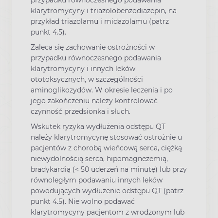
klarytromycyny i triazolobenzodiazepin, na
przykład triazolamu i midazolamu (patrz
punkt 4.5).
Zaleca się zachowanie ostrożności w
przypadku równoczesnego podawania
klarytromycyny i innych leków
ototoksycznych, w szczególności
aminoglikozydów. W okresie leczenia i po
jego zakończeniu należy kontrolować
czynność przedsionka i słuch.
Wskutek ryzyka wydłużenia odstępu QT
należy klarytromycynę stosować ostrożnie u
pacjentów z chorobą wieńcową serca, ciężką
niewydolnością serca, hipomagnezemią,
bradykardią (< 50 uderzeń na minutę) lub przy
równoległym podawaniu innych leków
powodujących wydłużenie odstępu QT (patrz
punkt 4.5). Nie wolno podawać
klarytromycyny pacjentom z wrodzonym lub