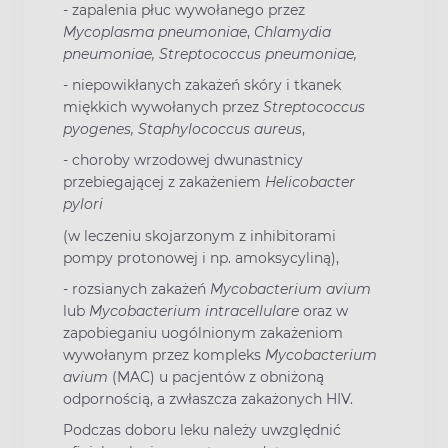
-
zapalenia płuc wywołanego przez
Mycoplasma pneumoniae
,
Chlamydia
pneumoniae, Streptococcus pneumoniae,
-
niepowikłanych zakażeń skóry i tkanek
miękkich wywołanych przez
Streptococcus
pyogenes, Staphylococcus aureus
,
-
choroby wrzodowej dwunastnicy
przebiegającej z zakażeniem
Helicobacter
pylori
(w leczeniu skojarzonym z inhibitorami
pompy protonowej i np. amoksycyliną),
-
rozsianych zakażeń
Mycobacterium avium
lub
Mycobacterium intracellulare
oraz w
zapobieganiu uogólnionym zakażeniom
wywołanym przez kompleks
Mycobacterium
avium
(MAC) u pacjentów z obniżoną
odpornością, a zwłaszcza zakażonych HIV.
Podczas doboru leku należy uwzględnić