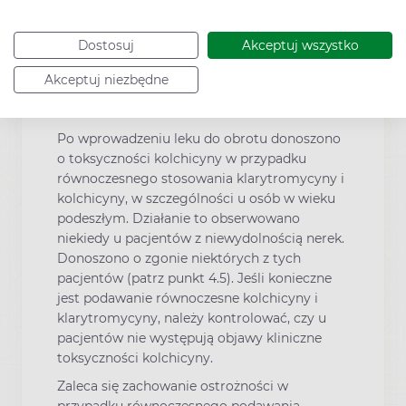
bakterii oraz zastosować odpowiednie
leczenie. Należy unikać podawania leków
hamujących perystaltykę.
Dostosuj
Akceptuj wszystko
W przypadku pacjentów leczonych
Akceptuj niezbędne
klarytromycyną donoszono o zaostrzeniu
objawów miastenii.
Po wprowadzeniu leku do obrotu donoszono
o toksyczności kolchicyny w przypadku
równoczesnego stosowania klarytromycyny i
kolchicyny, w szczególności u osób w wieku
podeszłym. Działanie to obserwowano
niekiedy u pacjentów z niewydolnością nerek.
Donoszono o zgonie niektórych z tych
pacjentów (patrz punkt 4.5). Jeśli konieczne
jest podawanie równoczesne kolchicyny i
klarytromycyny, należy kontrolować, czy u
pacjentów nie występują objawy kliniczne
toksyczności kolchicyny.
Zaleca się zachowanie ostrożności w
przypadku równoczesnego podawania