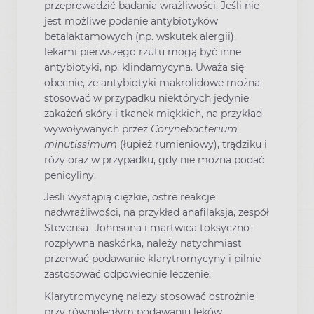
przeprowadzić badania wrażliwości. Jeśli nie
jest możliwe podanie antybiotyków
betalaktamowych (np. wskutek alergii),
lekami pierwszego rzutu mogą być inne
antybiotyki, np. klindamycyna. Uważa się
obecnie, że antybiotyki makrolidowe można
stosować w przypadku niektórych jedynie
zakażeń skóry i tkanek miękkich, na przykład
wywoływanych przez
Corynebacterium
minutissimum
(łupież rumieniowy), trądziku i
róży oraz w przypadku, gdy nie można podać
penicyliny.
Jeśli wystąpią ciężkie, ostre reakcje
nadwrażliwości, na przykład anafilaksja, zespół
Stevensa- Johnsona i martwica toksyczno-
rozpływna naskórka, należy natychmiast
przerwać podawanie klarytromycyny i pilnie
zastosować odpowiednie leczenie.
Klarytromycynę należy stosować ostrożnie
przy równoległym podawaniu leków