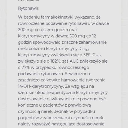
Rytonawir
W badaniu farmakokinetyki wykazano, że
równoczesne podawanie rytonawiru w dawce
200 mg co osiem godzin oraz
klarytromycyny w dawce 500 mg co 12
godzin spowodowało znaczne zahamowanie
metabolizmu klarytromycyny. C
max
klarytromycyny zwiększyło się o 31%, C
min
zwiększyło się o 182%, zaś AUC zwiększyło się
o 77% w przypadku równoczesnego
podawania rytonawiru. Stwierdzono
zasadniczo całkowite hamowanie tworzenia
14-OH-klarytromycyny. Ze względu na
szerokie okno terapeutyczne klarytromycyny
dostosowanie dawkowania nie powinno być
konieczne u pacjentów z prawidłową
czynnością nerek. Jednak w przypadku
pacjentów z zaburzeniami czynności nerek
należy rozważyć następujące dostosowanie