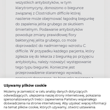
wszystkich antybiotyków, w tym
klarytromycyny, donoszono o biegunce
związanej z
Clostridium difficile
której
nasilenie może obejmować łagodną biegunkę
do zapalenia jelita grubego ze skutkiem
śmiertelnym. Podawanie antybiotyków
powoduje zmiany prawidłowej flory
bakteryjnej jelita grubego, co może
doprowadzić do nadmiernego wzrostu
C.
difficile.
W przypadku każdego pacjenta, który
zgłasza się do lekarza z biegunką po przyjęciu
antybiotyku, należy rozważyć występowanie
tego typu biegunki. Konieczne jest
przeprowadzenie starannego wywiadu,
ponieważ donoszono, że biegunka związana z
Clostridium difficile
występuje ponad dwa
Używamy plików cookie
miesiące po podaniu antybiotyków. W
Możemy je zamieścić w celu analizy danych dotyczących
związku z tym należy rozważyć odstawienie
odwiedzających, ulepszenia naszej strony internetowej, pokazania
spersonalizowanych treści i zapewnienia Państwu wspaniałego
klarytromycyny niezależnie od wskazania.
doświadczenia na stronie internetowej. Aby uzyskać więcej informacji
Należy przeprowadzić badanie obecności
na temat plików cookie, których używamy, otwórz ustawienia.