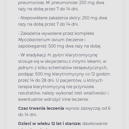
pneumoniae
,
M. pneumoniae
: 250 mg dwa
razy na dobę przez 7 do 14 dni.
•
Niepowikłane zakażenia skóry: 250 mg dwa
razy na dobę przez 7 do 14 dni.
•
Zakażenia wywołane przez kompleks
Mycobacterium avium
(leczenie i
zapobieganie): 500 mg dwa razy na dobę.
•
W eradykacji
H. pylori
klarytromycynę
stosuje się w skojarzeniu z innymi lekami, w
jednym z kilku schematów terapeutycznych,
podając 500 mg klarytromycyny co 12 godzin
przez 14 do 28 dni. U pacjentów, u których
terapia klarytromycyną nie przyniosła
rezultatów, należy wykonać test wrażliwości i
ewentualnie wdrożyć inne leczenie.
Czas trwania leczenia
wynosi zazwyczaj od 6
do 14 dni.
Dzieci w wieku 12 lat i starsze:
dawkowanie