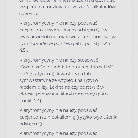
dihydroergotaminy jest przeciwwskazane ze
względu na możliwą toksyczność alkaloidów
sporyszu.
Klarytromycyny nie należy podawać
pacjentom z wydłużeniem odstępu QT w
wywiadzie lub niemiarowością komorową, w
tym
torsade de pointes
(patrz punkty 4.4 i
4.5).
Klarytromycyny nie należy stosować
równocześnie z inhibitorami reduktazy HMG-
CoA (statynami), lowastatyną lub
symwastatyną ze względu na ryzyko
rabdomiolizy. Leki te należy odstawić w
okresie podawania klarytromycyny (patrz
punkt 4.4).
Klarytromycyny nie należy podawać
pacjentom z hipokaliemią (ryzyko wydłużenia
odstępu QT).
Klarytromycyny nie należy podawać