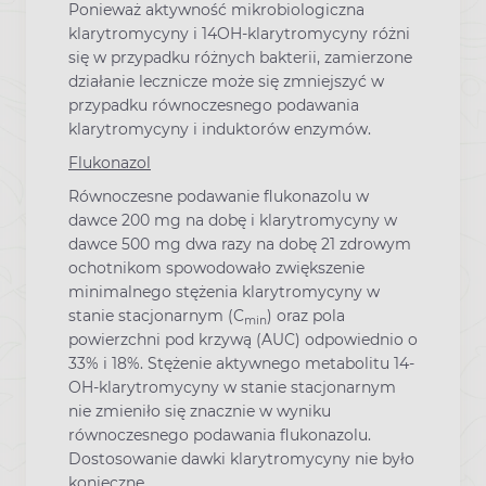
Ponieważ aktywność mikrobiologiczna
klarytromycyny i 14OH-klarytromycyny różni
się w przypadku różnych bakterii, zamierzone
działanie lecznicze może się zmniejszyć w
przypadku równoczesnego podawania
klarytromycyny i induktorów enzymów.
Flukonazol
Równoczesne podawanie flukonazolu w
dawce 200 mg na dobę i klarytromycyny w
dawce 500 mg dwa razy na dobę 21 zdrowym
ochotnikom spowodowało zwiększenie
minimalnego stężenia klarytromycyny w
stanie stacjonarnym (C
) oraz pola
min
powierzchni pod krzywą (AUC) odpowiednio o
33% i 18%. Stężenie aktywnego metabolitu 14-
OH-klarytromycyny w stanie stacjonarnym
nie zmieniło się znacznie w wyniku
równoczesnego podawania flukonazolu.
Dostosowanie dawki klarytromycyny nie było
konieczne.