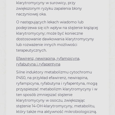
klarytromycyny w surowicy, przy
zwiększonym ryzyku zapalenia błony
naczyniowej oka.
O następujących lekach wiadomo lub
podejrzewa się ich wpływ na stężenie krążącej
klarytromycyny; może być konieczne
dostosowanie dawkowania klarytromycyny
lub rozważenie innych możliwości
terapeutycznych.
Efawirenz, newirapina, ryfampicyna,
ryfabutyna i ryfapentyna
Silne induktory metabolizmu cytochromu
P450, na przykład efawirenz, newirapina,
ryfampicyna, ryfabutyna i ryfapentyna, mogą
przyspieszać metabolizm klarytromycyny i w
ten sposób zmniejszać stężenie
klarytromycyny w osoczu, zwiększając
stężenie 14-OH-klarytromycyny, metabolitu,
który także ma aktywność mikrobiologiczną.