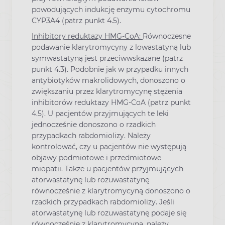
powodujących indukcję enzymu cytochromu
CYP3A4 (patrz punkt 4.5).
Inhibitory reduktazy HMG-CoA:
Równoczesne
podawanie klarytromycyny z lowastatyną lub
symwastatyną jest przeciwwskazane (patrz
punkt 4.3). Podobnie jak w przypadku innych
antybiotyków makrolidowych, donoszono o
zwiększaniu przez klarytromycynę stężenia
inhibitorów reduktazy HMG-CoA (patrz punkt
4.5). U pacjentów przyjmujących te leki
jednocześnie donoszono o rzadkich
przypadkach rabdomiolizy. Należy
kontrolować, czy u pacjentów nie występują
objawy podmiotowe i przedmiotowe
miopatii. Także u pacjentów przyjmujących
atorwastatynę lub rozuwastatynę
równocześnie z klarytromycyną donoszono o
rzadkich przypadkach rabdomiolizy. Jeśli
atorwastatynę lub rozuwastatynę podaje się
równocześnie z klarytromycyną, należy