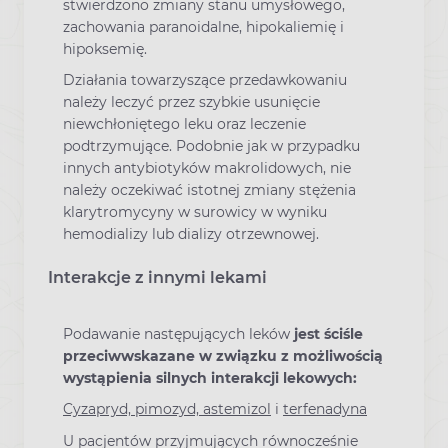
stwierdzono zmiany stanu umysłowego,
zachowania paranoidalne, hipokaliemię i
hipoksemię.
Działania towarzyszące przedawkowaniu
należy leczyć przez szybkie usunięcie
niewchłoniętego leku oraz leczenie
podtrzymujące. Podobnie jak w przypadku
innych antybiotyków makrolidowych, nie
należy oczekiwać istotnej zmiany stężenia
klarytromycyny w surowicy w wyniku
hemodializy lub dializy otrzewnowej.
Interakcje z innymi lekami
Podawanie następujących leków
jest ściśle
przeciwwskazane w związku z możliwością
wystąpienia silnych interakcji lekowych:
Cyzapryd, pimozyd, astemizol
i
terfenadyna
U pacjentów przyjmujących równocześnie