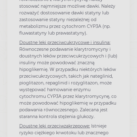
stosować najmniejsze możliwe dawki. Należy
rozważyć dostosowanie dawki statyny lub
zastosowanie statyny niezależnej od
metabolizmu przez cytochrom CYP3A (np.
fluwastatyny lub prawastatyny).
Doustne leki przeciwcukrzycowe i insulina:
Równoczesne podawanie klarytromycyny i
doustnych leków przeciwcukrzycowych i (lub)
insuliny może powodować znaczną
hipoglikemię. W przypadku niektórych leków
przeciwcukrzycowych, takich jak nateglinid,
pioglitazon, repaglinid i rozyglitazon, może
występować hamowanie enzymu
cytochromu CYP3A przez klarytromycynę, co
może powodować hipoglikemię w przypadku
podawania równoczesnego. Zalecana jest
staranna kontrola stężenia glukozy.
Doustne leki przeciwzakrzepowe:
Istnieje
ryzyko ciężkiego krwotoku lub znacznego