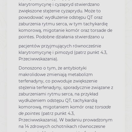
klarytromycynę i cyzapryd stwierdzano
zwiększone stężenie cyzaprydu. Może to
powodować wydłużenie odstępu QT oraz
zaburzenia rytmu serca, w tym tachykardię
komorową, migotanie komór oraz torsade de
pointes. Podobne działania stwierdzano u
pacjentów przyjmujących równocześnie
klarytromycynę i pimozyd (patrz punkt 4.3,
Przeciwwskazania).
Donoszono o tym, że antybiotyki
makrolidowe zmieniają metabolizm
terfenadyny, co powoduje zwiększenie
stężenia terfenadyny, sporadycznie związane z
zaburzeniami rytmu serca, na przykład
wydłużeniem odstępu QT, tachykardią
komorową, migotaniem komór oraz
torsade
de pointes
(patrz punkt 4.3,
Przeciwwskazania). W badaniu prowadzonym
na 14 zdrowych ochotnikach równoczesne