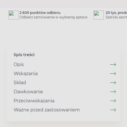
2 600 punktów odbioru
20 tys. pro
Odbierz zamówienie w wybranej aptece
Szeroki aso
Spis treści
Opis
Wskazania
Skład
Dawkowanie
Przeciwwskazania
Ważne przed zastosowaniem