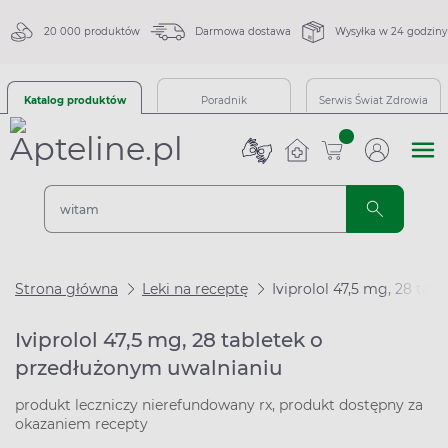
20 000 produktów
Darmowa dostawa
Wysyłka w 24 godziny
Katalog produktów
Poradnik
Serwis Świat Zdrowia
sztuk
Strona główna
Leki na receptę
Iviprolol 47,5 mg, 28 ta
Iviprolol 47,5 mg, 28 tabletek o
przedłużonym uwalnianiu
produkt leczniczy nierefundowany rx, produkt dostępny za
okazaniem recepty