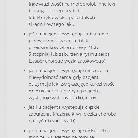
(nadwrażliwość) na metoprolol, inne leki
blokujące receptory beta
lub którykolwiek z pozostałych
składników tego leku,
jeśli u pacjenta występują zaburzenia
przewodzenia w sercu (blok
przedsionkowo-komorowy 2 lub
3 stopnia) lub zaburzenia rytmu serca
(zespół chorego węzła zatokowego),
jeśli u pacjenta występuje nieleczona
niewydolność serca, gdy pacjent
otrzymuje leki zwiększające kurczliwość
mięśnia serca lub gdy u pacjenta
występuje wstrząs kardiogenny,
jeśli u pacjenta występują ciężkie
zaburzenia krążenia krwi (ciężka choroba
naczyń obwodowych),
jeśli u pacjenta występuje niskie tętno
(poniżej 50 uderzeń na minutę),