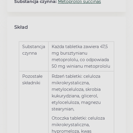
Substancja czynna:
Metoprololi succinas
Skład
Substancja
Każda tabletka zawiera 47,5
czynna
mg bursztynianu
metoprololu, co odpowiada
50 mg winianu metoprololu
Pozostałe
Rdzeń tabletki: celuloza
składniki
mikrokrystaliczna,
metyloceluloza, skrobia
kukurydziana, glicerol,
etyloceluloza, magnezu
stearynian,
Otoczka tabletki: celuloza
mikrokrystaliczna,
hypromeloza, kwas