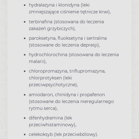
hydralazyna i klonidyna (leki
zmniejszające ciśnienie tętnicze krwi),
terbinafina (stosowana do leczenia
zakażeń grzybiczych),
paroksetyna, fluoksetyna i sertralina
(stosowane do leczenia depresji),
hydrochlorochina (stosowana do leczenia
malarii),
chloropromazyna, triflupromazyna,
chlorprotyksen (leki
przeciwpsychotyczne),
amiodaron, chinidyna i propafenon
(stosowane do leczenia nieregularnego
rytmu serca),
difenhydramina (lek
przeciwhistaminowy),
celekoksyb (lek przeciwbólowy).