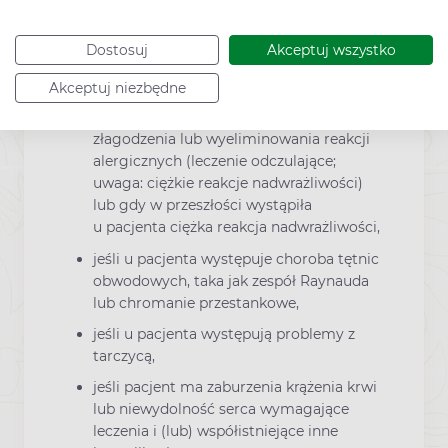
czynności nerek,
jeśli u pacjenta występuje czynna lub w
Dostosuj
Akceptuj wszystko
wywiadzie łuszczyca (ciężka wysypka
skórna),
Akceptuj niezbędne
jeśli pacjent jest w trakcie leczenia w celu
złagodzenia lub wyeliminowania reakcji
alergicznych (leczenie odczulające;
uwaga: ciężkie reakcje nadwrażliwości)
lub gdy w przeszłości wystąpiła
u pacjenta ciężka reakcja nadwrażliwości,
jeśli u pacjenta występuje choroba tętnic
obwodowych, taka jak zespół Raynauda
lub chromanie przestankowe,
jeśli u pacjenta występują problemy z
tarczycą,
jeśli pacjent ma zaburzenia krążenia krwi
lub niewydolność serca wymagające
leczenia i (lub) współistniejące inne