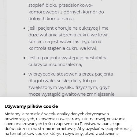
stopień bloku przedsionkowo-
komorowego) z górnych komór do
dolnych komór serca,
jeśli pacjent choruje na cukrzycę i ma
duże wahania stężenia cukru we krwi;
konieczna jest wówczas regularna
kontrola stężenia cukru we krwi,
jeśli u pacjenta występuje niestabilna
cukrzyca insulinozależna,
w przypadku stosowania przez pacjenta
długotrwałej ścisłej diety lub po
zwiększonym wysiłku fizycznym, gdyż
może wystąpić gwałtowne zmniejszenie
stężenia cukru we krwi,
Używamy plików cookie
jeśli u pacjenta stwierdzono guz
Możemy je zamieścić w celu analizy danych dotyczących
nadnercza, który produkuje hormony,
odwiedzających, ulepszenia naszej strony internetowej, pokazania
spersonalizowanych treści i zapewnienia Państwu wspaniałego
jeśli u pacjenta występują zaburzenia
doświadczenia na stronie internetowej. Aby uzyskać więcej informacji
czynności wątroby lub zaburzenia
na temat plików cookie, których używamy, otwórz ustawienia.