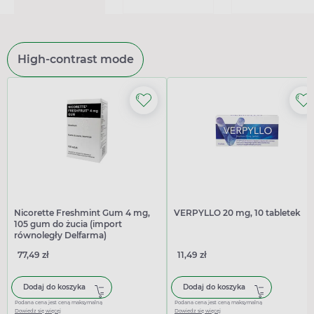
High-contrast mode
Nicorette Freshmint Gum 4 mg,
VERPYLLO 20 mg, 10 tabletek
105 gum do żucia (import
równoległy Delfarma)
77,49 zł
11,49 zł
Dodaj do koszyka
Dodaj do koszyka
Podana cena jest ceną maksymalną
Podana cena jest ceną maksymalną
Dowiedz się więcej
Dowiedz się więcej