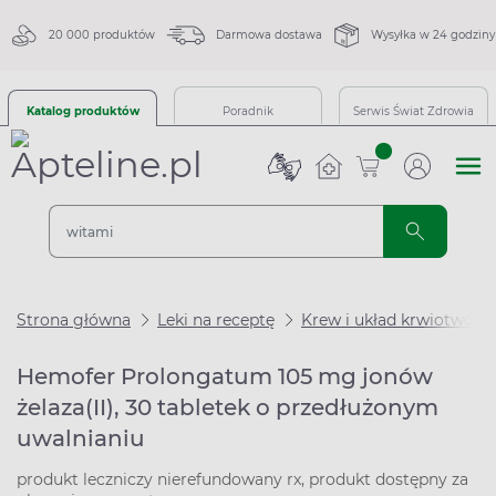
20 000 produktów
Darmowa dostawa
Wysyłka w 24 godziny
Katalog produktów
Poradnik
Serwis Świat Zdrowia
sztuk
Strona główna
Leki na receptę
Krew i układ krwiotwórc
Hemofer Prolongatum 105 mg jonów
żelaza(II), 30 tabletek o przedłużonym
uwalnianiu
produkt leczniczy nierefundowany rx, produkt dostępny za