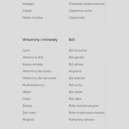
Kolagen
Preparaty przeciwwirusowe
Zatoki
Zapalenie ucha
Woda morska
Odporność
Witaminy i minerały
Ból
Cynk
Ból brzucha
Witamina B12
Ból gardła
Kwasy omega
Ból głowy
Witaminy dla dzieci
Migrena
Witaminy dla seniorów
Ból pleców
Multiwitaminy
Ból ucha
Wapń
Ból zatok
Potas
Ból zęba
Żelazo
Bóle menstruacyjne
Żeń-szeń
Bóle mięśniowo-stawowe
Magnez
Kompresy żelowe