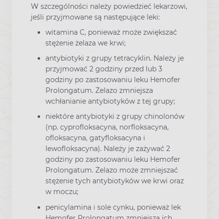
W szczególności należy powiedzieć lekarzowi,
jeśli przyjmowane są następujące leki:
witamina C, ponieważ może zwiększać
stężenie żelaza we krwi;
antybiotyki z grupy tetracyklin. Należy je
przyjmować 2 godziny przed lub 3
godziny po zastosowaniu leku Hemofer
Prolongatum. Żelazo zmniejsza
wchłanianie antybiotyków z tej grupy;
niektóre antybiotyki z grupy chinolonów
(np. cyprofloksacyna, norfloksacyna,
ofloksacyna, gatyfloksacyna i
lewofloksacyna). Należy je zażywać 2
godziny po zastosowaniu leku Hemofer
Prolongatum. Żelazo może zmniejszać
stężenie tych antybiotyków we krwi oraz
w moczu;
penicylamina i sole cynku, ponieważ lek
Hemofer Prolongatum zmniejsza ich