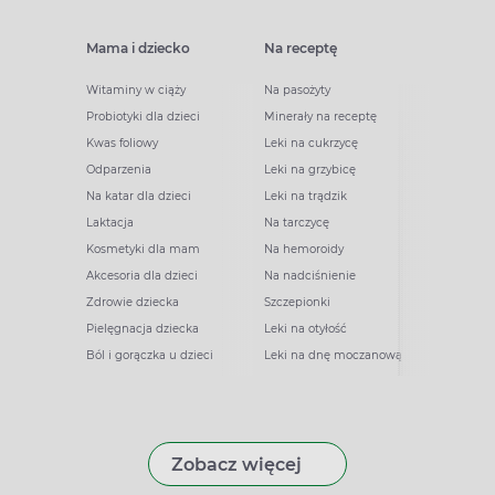
Mama i dziecko
Na receptę
Witaminy w ciąży
Na pasożyty
Probiotyki dla dzieci
Minerały na receptę
Kwas foliowy
Leki na cukrzycę
Odparzenia
Leki na grzybicę
Na katar dla dzieci
Leki na trądzik
Laktacja
Na tarczycę
Kosmetyki dla mam
Na hemoroidy
Akcesoria dla dzieci
Na nadciśnienie
Zdrowie dziecka
Szczepionki
Pielęgnacja dziecka
Leki na otyłość
Ból i gorączka u dzieci
Leki na dnę moczanową
Zobacz więcej