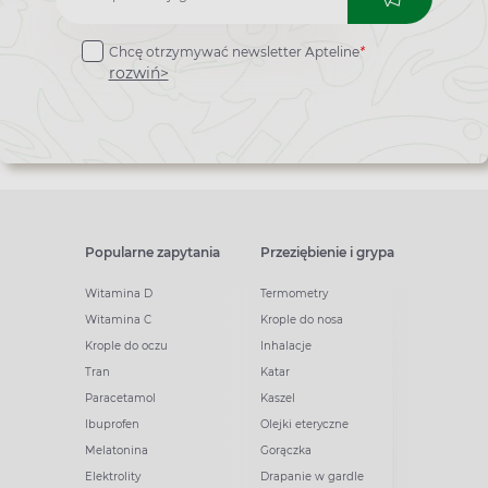
do
Chcę otrzymywać newsletter Apteline
*
newslettera
rozwiń>
Popularne zapytania
Przeziębienie i grypa
Witamina D
Termometry
Witamina C
Krople do nosa
Krople do oczu
Inhalacje
Tran
Katar
Paracetamol
Kaszel
Ibuprofen
Olejki eteryczne
Melatonina
Gorączka
Elektrolity
Drapanie w gardle