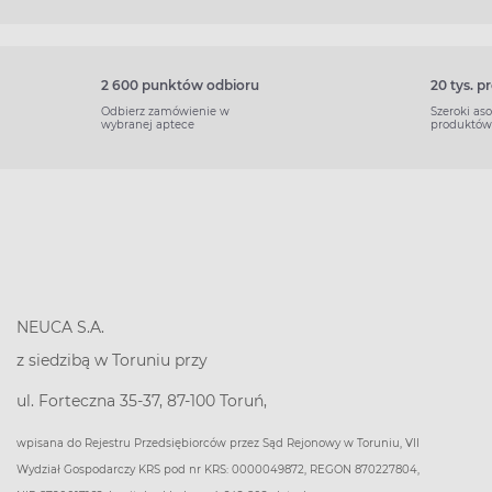
2 600 punktów odbioru
20 tys. 
Odbierz zamówienie w
Szeroki as
wybranej aptece
produktów
NEUCA S.A.
z siedzibą w Toruniu przy
ul. Forteczna 35-37, 87-100 Toruń,
wpisana do Rejestru Przedsiębiorców przez Sąd Rejonowy w Toruniu, VII
Wydział Gospodarczy KRS pod nr KRS: 0000049872, REGON 870227804,