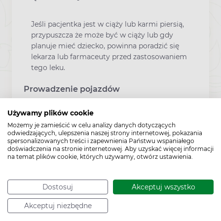
Jeśli pacjentka jest w ciąży lub karmi piersią,
przypuszcza że może być w ciąży lub gdy
planuje mieć dziecko, powinna poradzić się
lekarza lub farmaceuty przed zastosowaniem
tego leku.
Prowadzenie pojazdów
Używamy plików cookie
Hemofer Prolongatum nie ma wpływu na
Możemy je zamieścić w celu analizy danych dotyczących
zdolność prowadzenia pojazdów i
odwiedzających, ulepszenia naszej strony internetowej, pokazania
obsługiwania maszyn.
spersonalizowanych treści i zapewnienia Państwu wspaniałego
doświadczenia na stronie internetowej. Aby uzyskać więcej informacji
na temat plików cookie, których używamy, otwórz ustawienia.
Dodatkowe informacje
Dostosuj
Akceptuj wszystko
W przypadku zastosowania większej dawki
leku niż zalecana, należy niezwłocznie
Akceptuj niezbędne
skontaktować się z lekarzem lub farmaceutą.
W przypadku zatrucia należy pacjenta jak