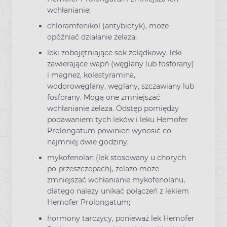
wchłanianie;
chloramfenikol (antybiotyk), może
opóźniać działanie żelaza;
leki zobojętniające sok żołądkowy, leki
zawierające wapń (węglany lub fosforany)
i magnez, kolestyramina,
wodorowęglany, węglany, szczawiany lub
fosforany. Mogą one zmniejszać
wchłanianie żelaza. Odstęp pomiędzy
podawaniem tych leków i leku Hemofer
Prolongatum powinien wynosić co
najmniej dwie godziny;
mykofenolan (lek stosowany u chorych
po przeszczepach), żelazo może
zmniejszać wchłanianie mykofenolanu,
dlatego należy unikać połączeń z lekiem
Hemofer Prolongatum;
hormony tarczycy, ponieważ lek Hemofer