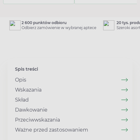
2 600 punktów odbioru
20 tys. pro
Odbierz zamówienie w wybranej aptece
Szeroki aso
Spis treści
Opis
Wskazania
Skład
Dawkowanie
Przeciwwskazania
Ważne przed zastosowaniem