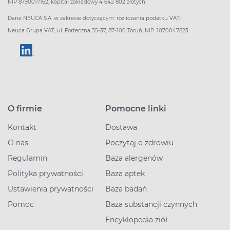
NIP 8790017162, kapitał zakładowy 4 642 802 złotych.
Dane NEUCA S.A. w zakresie dotyczącym: rozliczania podatku VAT:
Neuca Grupa VAT, ul. Forteczna 35-37, 87-100 Toruń, NIP: 1070047823
O firmie
Pomocne linki
Kontakt
Dostawa
O nas
Poczytaj o zdrowiu
Regulamin
Baza alergenów
Polityka prywatności
Baza aptek
Ustawienia prywatności
Baza badań
Pomoc
Baza substancji czynnych
Encyklopedia ziół