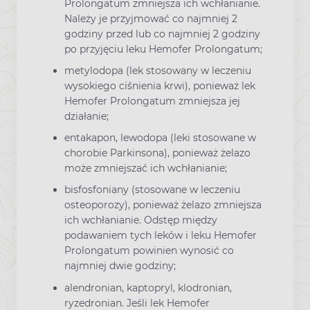
Prolongatum zmniejsza ich wchłanianie.
Należy je przyjmować co najmniej 2
godziny przed lub co najmniej 2 godziny
po przyjęciu leku Hemofer Prolongatum;
metylodopa (lek stosowany w leczeniu
wysokiego ciśnienia krwi), ponieważ lek
Hemofer Prolongatum zmniejsza jej
działanie;
entakapon, lewodopa (leki stosowane w
chorobie Parkinsona), ponieważ żelazo
może zmniejszać ich wchłanianie;
bisfosfoniany (stosowane w leczeniu
osteoporozy), ponieważ żelazo zmniejsza
ich wchłanianie. Odstęp między
podawaniem tych leków i leku Hemofer
Prolongatum powinien wynosić co
najmniej dwie godziny;
alendronian, kaptopryl, klodronian,
ryzedronian. Jeśli lek Hemofer