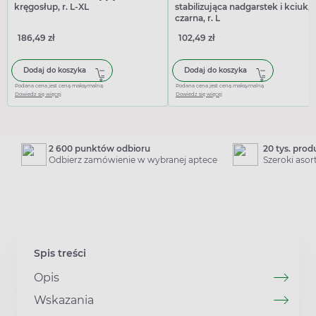
kręgosłup, r. L-XL
stabilizująca nadgarstek i kciuk,
czarna, r. L
186,49 zł
102,49 zł
Dodaj do koszyka
Dodaj do koszyka
Podana cena jest ceną maksymalną
Podana cena jest ceną maksymalną
Dowiedz się więcej
Dowiedz się więcej
2 600 punktów odbioru
20 tys. pro
Odbierz zamówienie w wybranej aptece
Szeroki aso
Spis treści
Opis
Wskazania