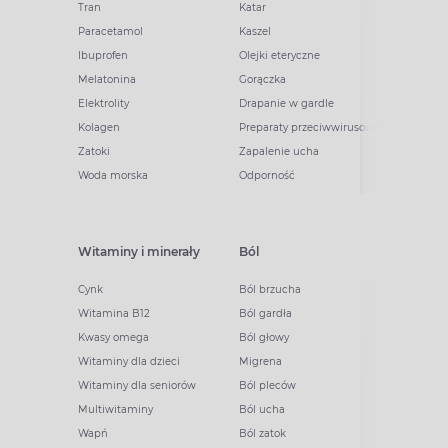
Tran
Katar
Paracetamol
Kaszel
Ibuprofen
Olejki eteryczne
Melatonina
Gorączka
Elektrolity
Drapanie w gardle
Kolagen
Preparaty przeciwwirusowe
Zatoki
Zapalenie ucha
Woda morska
Odporność
Witaminy i minerały
Ból
Cynk
Ból brzucha
Witamina B12
Ból gardła
Kwasy omega
Ból głowy
Witaminy dla dzieci
Migrena
Witaminy dla seniorów
Ból pleców
Multiwitaminy
Ból ucha
Wapń
Ból zatok