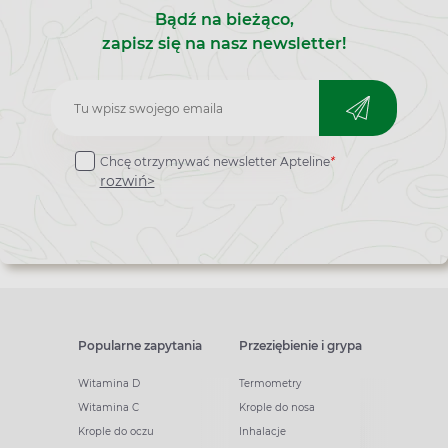
Bądź na bieżąco,
zapisz się na nasz newsletter!
Zapisz
do
Chcę otrzymywać newsletter Apteline
*
newslettera
rozwiń>
Popularne zapytania
Przeziębienie i grypa
Witamina D
Termometry
Witamina C
Krople do nosa
Krople do oczu
Inhalacje