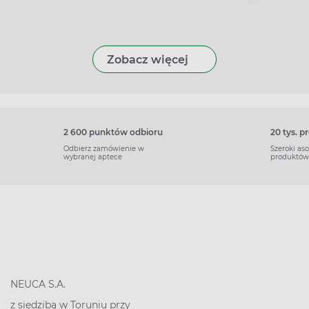
Zobacz więcej
2 600 punktów odbioru
20 tys. 
Odbierz zamówienie w
Szeroki as
wybranej aptece
produktów
NEUCA S.A.
z siedzibą w Toruniu przy