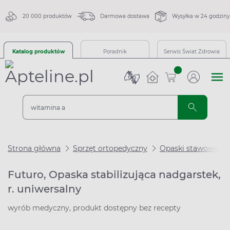
20 000 produktów
Darmowa dostawa
Wysyłka w 24 godziny
Katalog produktów
Poradnik
Serwis Świat Zdrowia
sztuk
Strona główna
Sprzęt ortopedyczny
Opaski stawowe
Futuro, Opaska stabilizująca nadgarstek,
r. uniwersalny
wyrób medyczny, produkt dostępny bez recepty