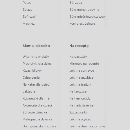
Potas
Ból zęba
Żelazo
Bóle menstruacyjne
Żeń-szeń
Bóle mięśniowo-stawowe
Magnez
Kompresy żelowe
Mama i dziecko
Na receptę
Witaminy w ciąży
Na pasożyty
Probiotyki dla dzieci
Minerały na receptę
Kwas foliowy
Leki na cukrzycę
Odparzenia
Leki na grzybicę
Na katar dla dzieci
Leki na trądzik
Laktacja
Na tarczycę
Kosmetyki dla mam
Na hemoroidy
Akcesoria dla dzieci
Na nadciśnienie
Zdrowie dziecka
Szczepionki
Pielęgnacja dziecka
Leki na otyłość
Ból i gorączka u dzieci
Leki na dnę moczanową