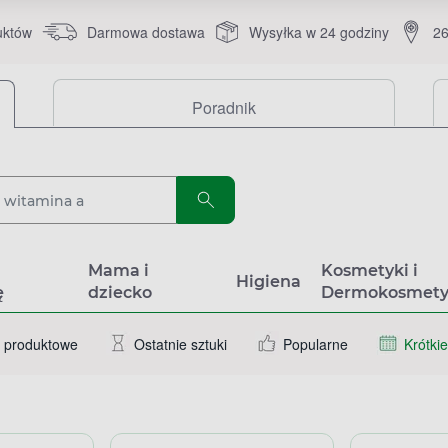
uktów
Darmowa dostawa
Wysyłka w 24 godziny
26
Poradnik
a
Mama i
Kosmetyki i
Higiena
ę
dziecko
Dermokosmety
 produktowe
Ostatnie sztuki
Popularne
Krótkie