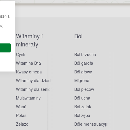
szenia
cej
Witaminy i
Ból
minerały
Cynk
Ból brzucha
Witamina B12
Ból gardła
Kwasy omega
Ból głowy
Witaminy dla dzieci
Migrena
Witaminy dla seniorów
Ból pleców
Multiwitaminy
Ból ucha
Wapń
Ból zatok
Potas
Ból zęba
sowe
Żelazo
Bóle menstruacyjne