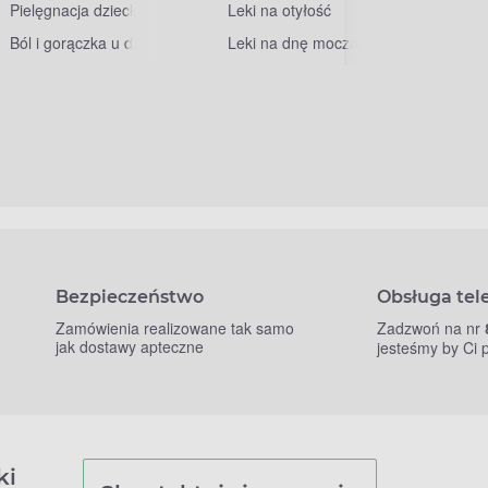
Pielęgnacja dziecka
Leki na otyłość
Ból i gorączka u dzieci
Leki na dnę moczanową
Bezpieczeństwo
Obsługa tel
Zamówienia realizowane tak samo
Zadzwoń na nr
jak dostawy apteczne
jesteśmy by Ci
ki