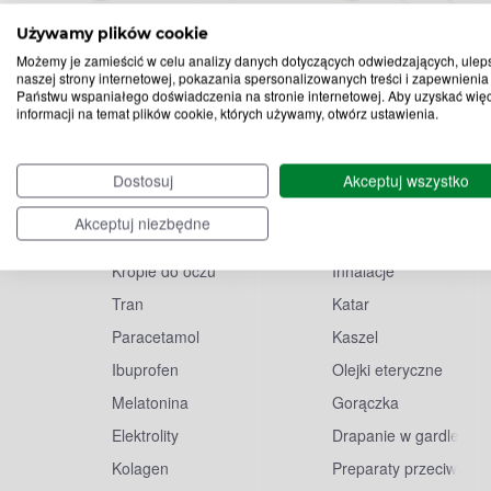
Używamy plików cookie
Możemy je zamieścić w celu analizy danych dotyczących odwiedzających, ulep
naszej strony internetowej, pokazania spersonalizowanych treści i zapewnienia
Państwu wspaniałego doświadczenia na stronie internetowej. Aby uzyskać wię
informacji na temat plików cookie, których używamy, otwórz ustawienia.
Popularne
Przeziębienie i
zapytania
grypa
Dostosuj
Akceptuj wszystko
Witamina D
Termometry
Akceptuj niezbędne
Witamina C
Krople do nosa
Krople do oczu
Inhalacje
Tran
Katar
Paracetamol
Kaszel
Ibuprofen
Olejki eteryczne
Melatonina
Gorączka
Elektrolity
Drapanie w gardle
Kolagen
Preparaty przeciwwiru