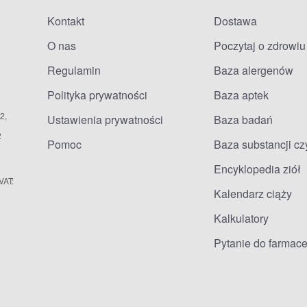
Kontakt
Dostawa
O nas
Poczytaj o zdrowiu
Regulamin
Baza alergenów
Polityka prywatności
Baza aptek
2,
Ustawienia prywatności
Baza badań
2
Pomoc
Baza substancji c
Encyklopedia ziół
VAT:
Kalendarz ciąży
Kalkulatory
Pytanie do farmace