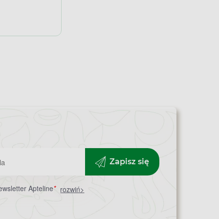
Zapisz się
wsletter Apteline
*
rozwiń>