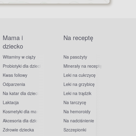
Mama i
Na receptę
dziecko
Witaminy w ciąży
Na pasożyty
Probiotyki dla dzieci
Minerały na receptę
Kwas foliowy
Leki na cukrzycę
Odparzenia
Leki na grzybicę
Na katar dla dzieci
Leki na trądzik
Laktacja
Na tarczycę
Kosmetyki dla mam
Na hemoroidy
Akcesoria dla dzieci
Na nadciśnienie
Zdrowie dziecka
Szczepionki