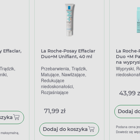
 Effaclar,
La Roche-Posay Effaclar
La Roche-P
Duo+M Unifiant, 40 ml
Duo +M Pat
na wyprysk
Trądzik,
Przebarwienia, Trądzik,
Wypryski, R
iki,
Matujące, Nawilżające,
niedoskonał
Redukujące
niedoskonałości,
Rozjaśniające
43,99 z
71,99 zł
Dodaj d
szyka
Podana cena je
Dodaj do koszyka
Dowiedz się więc
ą maksymalną.