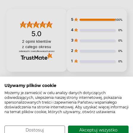
5
100%
4
0%
5.0
3
0%
2
opinii klientów
z całego okresu
2
0%
zebranych i zweryfikowanych przez
1
0%
Używamy plików cookie
Jak zbieramy opinie?
Możemy je zamieścić w celu analizy danych dotyczących
odwiedzających, ulepszenia naszej strony internetowej, pokazania
Opinie klientów
spersonalizowanych treści i zapewnienia Państwu wspaniałego
doświadczenia na stronie internetowej. Aby uzyskać więcej informacji
na temat plików cookie, których używamy, otwórz ustawienia.
Pytania i odpowiedzi (0)
Dostosuj
Akceptuj wszystko
Wyczyść
Szukaj