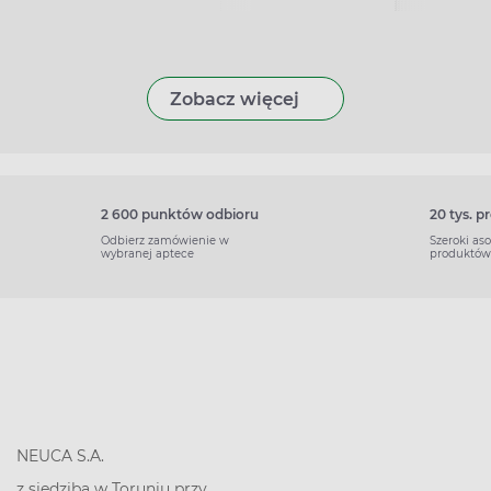
Zobacz więcej
2 600 punktów odbioru
20 tys. 
Odbierz zamówienie w
Szeroki as
wybranej aptece
produktów
NEUCA S.A.
z siedzibą w Toruniu przy