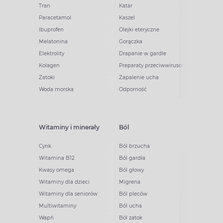
Tran
Katar
Paracetamol
Kaszel
Ibuprofen
Olejki eteryczne
Melatonina
Gorączka
Elektrolity
Drapanie w gardle
Kolagen
Preparaty przeciwwirusowe
Zatoki
Zapalenie ucha
Woda morska
Odporność
Witaminy i minerały
Ból
Cynk
Ból brzucha
Witamina B12
Ból gardła
Kwasy omega
Ból głowy
Witaminy dla dzieci
Migrena
Witaminy dla seniorów
Ból pleców
Multiwitaminy
Ból ucha
Wapń
Ból zatok