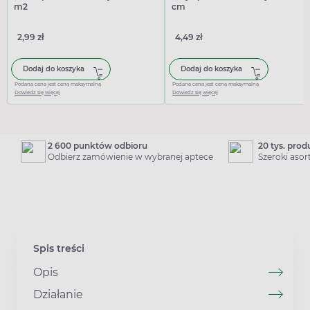
m2
cm
2,99 zł
4,49 zł
Dodaj do koszyka
Dodaj do koszyka
Podana cena jest ceną maksymalną
Podana cena jest ceną maksymalną
Dowiedz się więcej
Dowiedz się więcej
2 600 punktów odbioru
20 tys. pro
Odbierz zamówienie w wybranej aptece
Szeroki aso
Spis treści
Opis
Działanie