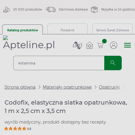
20 000 produktów
Darmowa dostawa
Wysyłka w 24 godziny
Katalog produktów
Poradnik
Serwis Świat Zdrowia
sztuk
Strona główna
Materiały opatrunkowe
Opatrunki
Sia
Codofix, elastyczna siatka opatrunkowa,
1 m x 2,5 cm x 3,5 cm
wyrób medyczny, produkt dostępny bez recepty
5.0