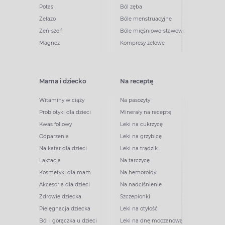
Potas
Ból zęba
Żelazo
Bóle menstruacyjne
Żeń-szeń
Bóle mięśniowo-stawowe
Magnez
Kompresy żelowe
Mama i dziecko
Na receptę
Witaminy w ciąży
Na pasożyty
Probiotyki dla dzieci
Minerały na receptę
Kwas foliowy
Leki na cukrzycę
Odparzenia
Leki na grzybicę
Na katar dla dzieci
Leki na trądzik
Laktacja
Na tarczycę
Kosmetyki dla mam
Na hemoroidy
Akcesoria dla dzieci
Na nadciśnienie
Zdrowie dziecka
Szczepionki
Pielęgnacja dziecka
Leki na otyłość
Ból i gorączka u dzieci
Leki na dnę moczanową