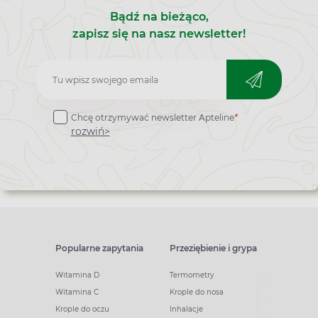
Bądź na bieżąco,
zapisz się na nasz newsletter!
Zapisz
do
Chcę otrzymywać newsletter Apteline
*
newslettera
rozwiń>
Popularne zapytania
Przeziębienie i grypa
Witamina D
Termometry
Witamina C
Krople do nosa
Krople do oczu
Inhalacje