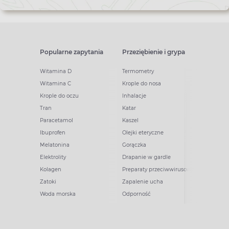
Popularne zapytania
Przeziębienie i grypa
Witamina D
Termometry
Witamina C
Krople do nosa
Krople do oczu
Inhalacje
Tran
Katar
Paracetamol
Kaszel
Ibuprofen
Olejki eteryczne
Melatonina
Gorączka
Elektrolity
Drapanie w gardle
Kolagen
Preparaty przeciwwirusowe
Zatoki
Zapalenie ucha
Woda morska
Odporność