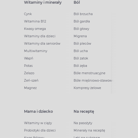
Witaminy i minerały
Ból
Cynk
Ból brzucha
Witamina B12
Ból gardła
Kwasy omega
Ból głowy
Witaminy dla dzieci
Migrena
Witaminy dla seniorów
Ból pleców
Multiwitaminy
Ból ucha
Wapń
Ból zatok
Potas
Ból zęba
Żelazo
Bóle menstruacyjne
Żeń-szeń
Bóle mięśniowo-stawowe
Magnez
Kompresy żelowe
Mama i dziecko
Na receptę
Witaminy w ciąży
Na pasożyty
Probiotyki dla dzieci
Minerały na receptę
Kwas foliowy
Leki na cukrzycę