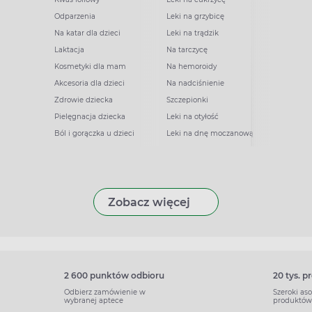
Odparzenia
Leki na grzybicę
Na katar dla dzieci
Leki na trądzik
Laktacja
Na tarczycę
Kosmetyki dla mam
Na hemoroidy
Akcesoria dla dzieci
Na nadciśnienie
Zdrowie dziecka
Szczepionki
Pielęgnacja dziecka
Leki na otyłość
Ból i gorączka u dzieci
Leki na dnę moczanową
Zobacz więcej
2 600 punktów odbioru
20 tys. 
Odbierz zamówienie w
Szeroki as
wybranej aptece
produktów