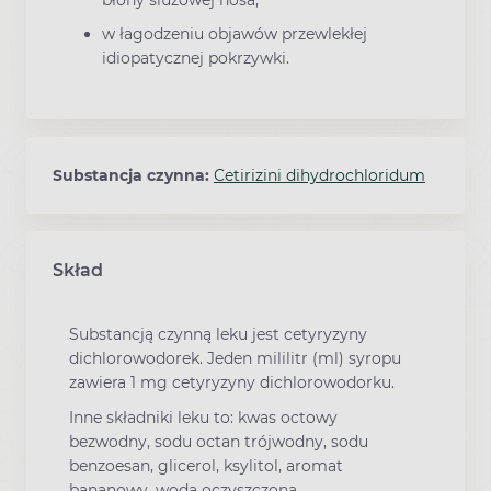
błony śluzowej nosa;
w łagodzeniu objawów przewlekłej
idiopatycznej pokrzywki.
Substancja czynna:
Cetirizini dihydrochloridum
Skład
Substancją czynną leku jest cetyryzyny
dichlorowodorek. Jeden mililitr (ml) syropu
zawiera 1 mg cetyryzyny dichlorowodorku.
Inne składniki leku to: kwas octowy
bezwodny, sodu octan trójwodny, sodu
benzoesan, glicerol, ksylitol, aromat
bananowy, woda oczyszczona.