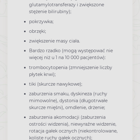
glutamylotransferazy i zwiększone
stężenie bilirubiny);
pokrzywka;
obrzęki;
zwiększenie masy ciała.
Bardzo rzadko (mogą występować nie
więcej niż u 1 na 10 000 pacjentów):
trombocytopenia (zmniejszenie liczby
płytek krwi);
tiki (skurcze nawykowe);
zaburzenia smaku, dyskineza (ruchy
mimowolne), dystonia (długotrwałe
skurcze mięśni), omdlenie, drżenie;
zaburzenia akomodacji (zaburzenia
ostrości widzenia), niewyraźne widzenie,
rotacja gałek ocznych (niekontrolowane,
koliste ruchy gałek ocznych);