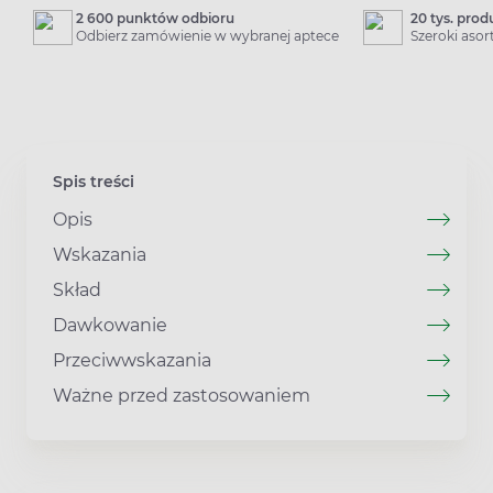
2 600 punktów odbioru
20 tys. pro
Odbierz zamówienie w wybranej aptece
Szeroki aso
Spis treści
Opis
Wskazania
Skład
Dawkowanie
Przeciwwskazania
Ważne przed zastosowaniem