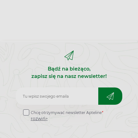
Bądź na bieżąco,
zapisz się na nasz newsletter!
Zapisz
do
Chcę otrzymywać newsletter Apteline
*
newslettera
rozwiń>