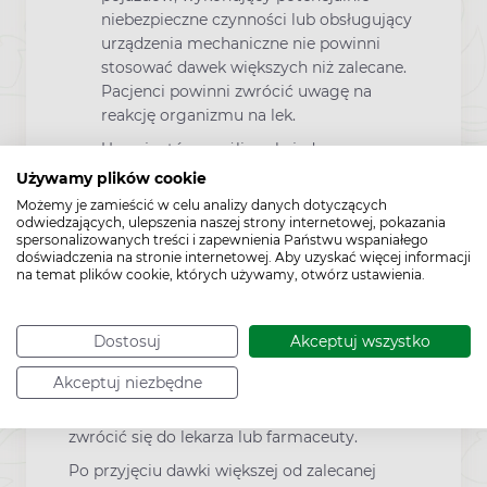
niebezpieczne czynności lub obsługujący
urządzenia mechaniczne nie powinni
stosować dawek większych niż zalecane.
Pacjenci powinni zwrócić uwagę na
reakcję organizmu na lek.
U pacjentów wrażliwych, jednoczesne
stosowanie cetyryzyny z alkoholem lub
Używamy plików cookie
lekami o działaniu hamującym na
Możemy je zamieścić w celu analizy danych dotyczących
ośrodkowy układ nerwowy, może nasilać
odwiedzających, ulepszenia naszej strony internetowej, pokazania
spersonalizowanych treści i zapewnienia Państwu wspaniałego
wpływ leku na zdolność reagowania i
doświadczenia na stronie internetowej. Aby uzyskać więcej informacji
koncentracji.
na temat plików cookie, których używamy, otwórz ustawienia.
Dodatkowe informacje
Dostosuj
Akceptuj wszystko
Akceptuj niezbędne
W razie zastosowania większej niż zalecana
dawki leku CetAlergin, należy niezwłocznie
zwrócić się do lekarza lub farmaceuty.
Po przyjęciu dawki większej od zalecanej