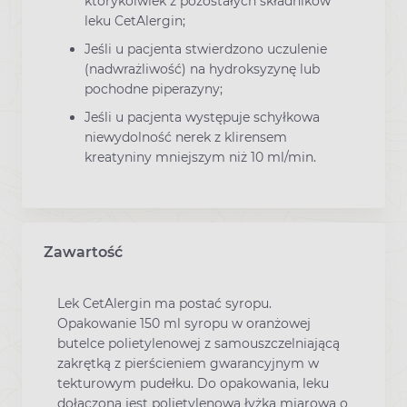
którykolwiek z pozostałych składników
leku CetAlergin;
Jeśli u pacjenta stwierdzono uczulenie
(nadwrażliwość) na hydroksyzynę lub
pochodne piperazyny;
Jeśli u pacjenta występuje schyłkowa
niewydolność nerek z klirensem
kreatyniny mniejszym niż 10 ml/min.
Zawartość
Lek CetAlergin ma postać syropu.
Opakowanie 150 ml syropu w oranżowej
butelce polietylenowej z samouszczelniającą
zakrętką z pierścieniem gwarancyjnym w
tekturowym pudełku. Do opakowania, leku
dołączona jest polietylenowa łyżka miarowa o