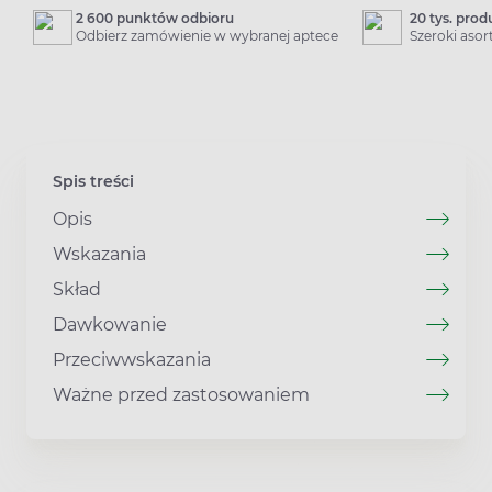
2 600 punktów odbioru
20 tys. pro
Odbierz zamówienie w wybranej aptece
Szeroki aso
Spis treści
Opis
Wskazania
Skład
Dawkowanie
Przeciwwskazania
Ważne przed zastosowaniem