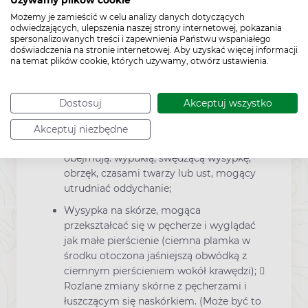
Używamy plików cookie
Możemy je zamieścić w celu analizy danych dotyczących
odwiedzających, ulepszenia naszej strony internetowej, pokazania
Jak każdy lek, lek ten może powodować
spersonalizowanych treści i zapewnienia Państwu wspaniałego
działania niepożądane, chociaż nie u każdego
doświadczenia na stronie internetowej. Aby uzyskać więcej informacji
one wystąpią. Dolegliwości, na które należy
na temat plików cookie, których używamy, otwórz ustawienia.
zwrócić uwagę U niewielkiej liczby osób
przyjmujących Bioracef odnotowano reakcję
Dostosuj
Akceptuj wszystko
alergiczną lub potencjalnie ciężką reakcję
skórną. Ich objawy mogą być następujące:
Akceptuj niezbędne
Ciężka reakcja alergiczna. Objawy
obejmują: wypukłą, swędzącą wysypkę,
obrzęk, czasami twarzy lub ust, mogący
utrudniać oddychanie;
Wysypka na skórze, mogąca
przekształcać się w pęcherze i wyglądać
jak małe pierścienie (ciemna plamka w
środku otoczona jaśniejszą obwódką z
ciemnym pierścieniem wokół krawędzi); 
Rozlane zmiany skórne z pęcherzami i
łuszczącym się naskórkiem. (Może być to