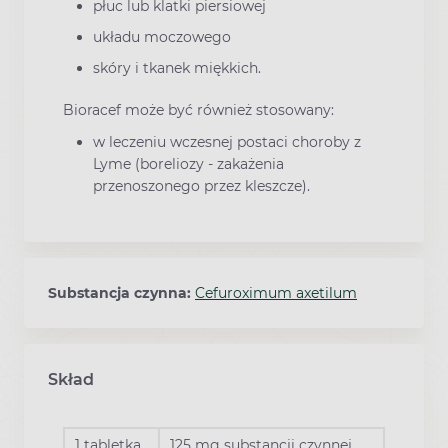
płuc lub klatki piersiowej
układu moczowego
skóry i tkanek miękkich.
Bioracef może być również stosowany:
w leczeniu wczesnej postaci choroby z
Lyme (boreliozy - zakażenia
przenoszonego przez kleszcze).
Substancja czynna:
Cefuroximum axetilum
Skład
1 tabletka
125 mg substancji czynnej