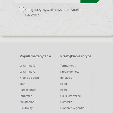
do
Chcę otrzymywać newsletter Apteline
*
newslettera
rozwiń>
Popularne zapytania
Przeziębienie i grypa
Witamina D
Termometry
Witamina C
Krople do nosa
Krople do oczu
Inhalacje
Tran
Katar
Paracetamol
Kaszel
Ibuprofen
Olejki eteryczne
Melatonina
Gorączka
Elektrolity
Drapanie w gardle