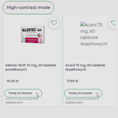
High-contrast mode
Allertec WZF 10 mg, 20 tabletek
Acard 75 mg, 60 tabletek
powlekanych
dojelitowych
19,49 zł
17,99 zł
Dodaj do koszyka
Dodaj do koszyka
Podana cena jest ceną maksymalną
Podana cena jest ceną maksymalną
Dowiedz się więcej
Dowiedz się więcej