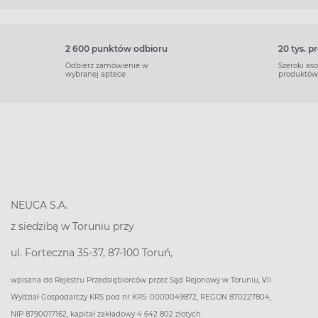
2 600 punktów odbioru
20 tys. 
Odbierz zamówienie w
Szeroki as
wybranej aptece
produktów
NEUCA S.A.
z siedzibą w Toruniu przy
ul. Forteczna 35-37, 87-100 Toruń,
wpisana do Rejestru Przedsiębiorców przez Sąd Rejonowy w Toruniu, VII
Wydział Gospodarczy KRS pod nr KRS: 0000049872, REGON 870227804,
NIP 8790017162, kapitał zakładowy 4 642 802 złotych.