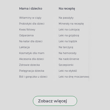
Mama i dziecko
Na receptę
Witaminy w ciąży
Na pasożyty
Probiotyki dla dzieci
Minerały na receptę
Kwas foliowy
Leki na cukrzycę
Odparzenia
Leki na grzybicę
Na katar dla dzieci
Leki na trądzik
Laktacja
Na tarczycę
Kosmetyki dla mam
Na hemoroidy
Akcesoria dla dzieci
Na nadciśnienie
Zdrowie dziecka
Szczepionki
Pielęgnacja dziecka
Leki na otyłość
Ból i gorączka u dzieci
Leki na dnę moczanową
Zobacz więcej