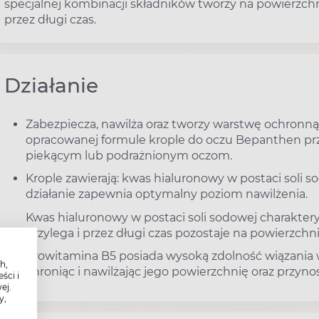
specjalnej kombinacji składników tworzy na powierzchn
przez długi czas.
Działanie
Zabezpiecza, nawilża oraz tworzy warstwę ochronną 
opracowanej formule krople do oczu Bepanthen pr
piekącym lub podrażnionym oczom.
Krople zawierają: kwas hialuronowy w postaci soli 
działanie zapewnia optymalny poziom nawilżenia.
Kwas hialuronowy w postaci soli sodowej charaktery
przylega i przez długi czas pozostaje na powierzchn
Prowitamina B5 posiada wysoką zdolność wiązania w
h,
chroniąc i nawilżając jego powierzchnię oraz przyno
ści i
ej.
y,