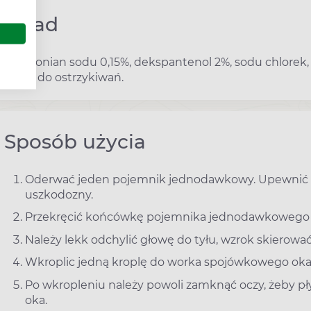
Skład
hialuronian sodu 0,15%, dekspantenol 2%, sodu chlorek
woda do ostrzykiwań.
Sposób użycia
Oderwać jeden pojemnik jednodawkowy. Upewnić s
uszkodozny.
Przekręcić końcówkę pojemnika jednodawkowego (
Należy lekk odchylić głowę do tyłu, wzrok skierowa
Wkroplic jedną kroplę do worka spojówkowego oka 3
Po wkropleniu należy powoli zamknąć oczy, żeby p
oka.