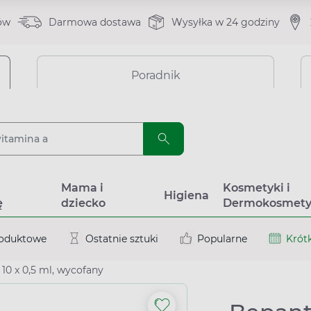
ów
Darmowa dostawa
Wysyłka w 24 godziny
Poradnik
a
Mama i
Kosmetyki i
Higiena
ę
dziecko
Dermokosmety
roduktowe
Ostatnie sztuki
Popularne
Krótk
 10 x 0,5 ml, wycofany